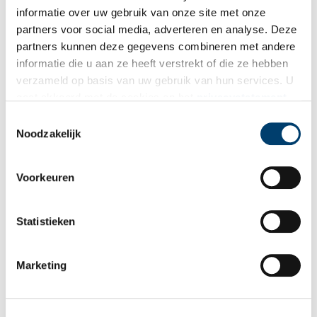
Wilt u op de hoogte blijven van de mooiste verhalen en het
informatie over uw gebruik van onze site met onze
laatste erfgoednieuws? Schrijf u dan nu in voor onze
partners voor social media, adverteren en analyse. Deze
wekelijkse nieuwsbrief!
partners kunnen deze gegevens combineren met andere
informatie die u aan ze heeft verstrekt of die ze hebben
verzameld op basis van uw gebruik van hun services. U
gaat akkoord met de cookies en het
privacystatement
Bij inschrijving gaat u akkoord met ons
privacybeleid
.
als u onze website blijft gebruiken.
Toestemmingsselectie
Noodzakelijk
Aanvullingen
Voorkeuren
Vul deze informatie aan of geef een reactie.
Statistieken
Marketing
Vereiste velden zijn gemarkeerd met *. Het e-mailadres wordt niet
gepubliceerd.
Naam
*