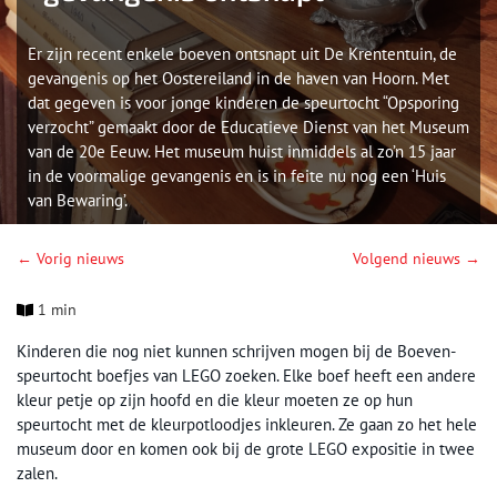
Er zijn recent enkele boeven ontsnapt uit De Krententuin, de
gevangenis op het Oostereiland in de haven van Hoorn. Met
dat gegeven is voor jonge kinderen de speurtocht “Opsporing
verzocht” gemaakt door de Educatieve Dienst van het Museum
van de 20e Eeuw. Het museum huist inmiddels al zo’n 15 jaar
in de voormalige gevangenis en is in feite nu nog een ‘Huis
van Bewaring’.
← Vorig nieuws
Volgend nieuws →
1 min
Kinderen die nog niet kunnen schrijven mogen bij de Boeven-
speurtocht boefjes van LEGO zoeken. Elke boef heeft een andere
kleur petje op zijn hoofd en die kleur moeten ze op hun
speurtocht met de kleurpotloodjes inkleuren. Ze gaan zo het hele
museum door en komen ook bij de grote LEGO expositie in twee
zalen.