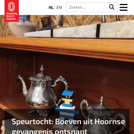
NL
EN
Speurtocht: Boeven uit Hoornse
gevangenis ontsnapt