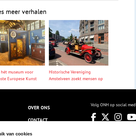
es meer verhalen
 hét museum voor
Historische Vereniging
ste Europese Kunst
Amstelveen zoekt mensen op
Volg ONH op social med
OVER ONS
CONTACT
NIEUWSBRIEF
ik van cookies