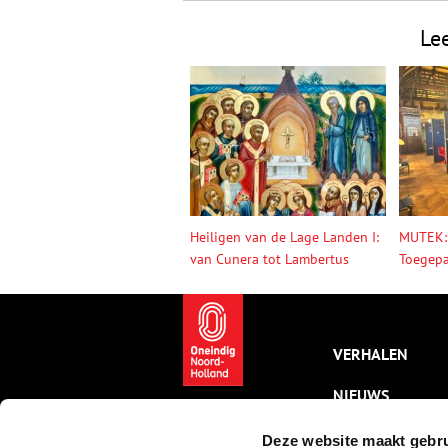
Le
Heiligen van de Lage Landen I:
MUTEK:
van Cunera tot Lambertus
Toegepa
VERHALEN
NIEUWS
KALENDER
Deze website maakt gebru