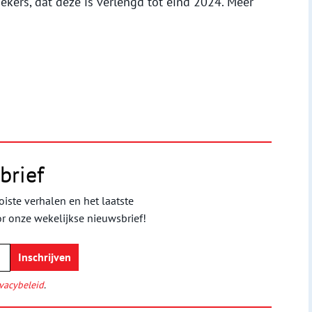
kers, dat deze is verlengd tot eind 2024. Meer
brief
iste verhalen en het laatste
or onze wekelijkse nieuwsbrief!
vacybeleid
.