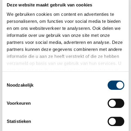
Deze website maakt gebruik van cookies
Pas op voor deze huurmoordenaar op Sinterklaasavond,
We gebruiken cookies om content en advertenties te
1871
personaliseren, om functies voor social media te bieden
Hoor wie klopt daar kinderen… Het is te hopen dat het de
Goedheiligman, en niet Pieter van Tongeren is. Op
en om ons websiteverkeer te analyseren. Ook delen we
Sinterklaasavond in 1871 vermoordde deze Heemstedenaar
informatie over uw gebruik van onze site met onze
blekersknecht Peter Kees… in opdracht van diens vrouw
partners voor social media, adverteren en analyse. Deze
Elisabeth Ras. Toen dit uitkwam, werd Elisabeth de eerste
vrouw die in Nederland een levenslange gevangenisstraf
partners kunnen deze gegevens combineren met andere
kreeg.
informatie die u aan ze heeft verstrekt of die ze hebben
verzameld op basis van uw gebruik van hun services. U
gaat akkoord met de cookies en het
privacystatement
als u onze website blijft gebruiken.
Toestemmingsselectie
Noodzakelijk
Misdadigers in Holland: deze straffen kreeg je in de
Voorkeuren
zeventiende eeuw
In de zeventiende eeuw werden misdadigers in Holland
allesbehalve zachtzinnig aangepakt. De meeste straffen werden
Statistieken
in het openbaar uitgevoerd als waarschuwing voor de burger.
De schepenen (rechters) konden hierbij kiezen uit