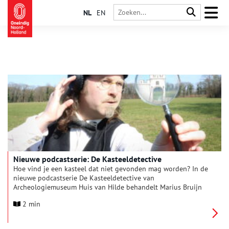
NL
EN
Nieuwe podcastserie: De Kasteeldetective
Hoe vind je een kasteel dat niet gevonden mag worden? In de
nieuwe podcastserie De Kasteeldetective van
Archeologiemuseum Huis van Hilde behandelt Marius Bruijn
cold case-verhalen over verdwenen kastelen van Noord-
2 min
Holland. In de eerste aflevering gaat hij op zoek naar het
kasteel waar de meest beruchte moordenaar van de
middeleeuwen woonde, Gerard van Velsen.