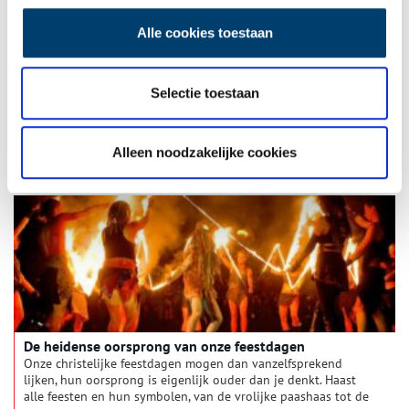
Alle cookies toestaan
De imker en zijn bijen: ‘Moet dat nu pap’
Kasteel Nederhorst in Nederhorst den Berg wordt momenteel
Selectie toestaan
verbouwd tot huurappartementen, maar de bijen die er al
sinds mensenheugenis rondvliegen, zijn er nog steeds. Imker
Ronald de Moor (50) kan er bevlogen over vertellen.
Alleen noodzakelijke cookies
De heidense oorsprong van onze feestdagen
Onze christelijke feestdagen mogen dan vanzelfsprekend
lijken, hun oorsprong is eigenlijk ouder dan je denkt. Haast
alle feesten en hun symbolen, van de vrolijke paashaas tot de