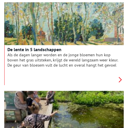
De lente in 5 landschappen
Als de dagen langer worden en de jonge bloemen hun kop
boven het gras uitsteken, krijgt de wereld langzaam weer kleur.
De geur van bloesem vult de lucht en overal hangt het gevoel
van een nieuw begin. De lente heeft kunstenaars altijd al
geïnspireerd. In deze vijf schilderijen zie je hoe zij het voorjaar
vastlegden: soms uitbundig en vol leven, soms juist rustig en
verstild — maar altijd even fris en kleurrijk.