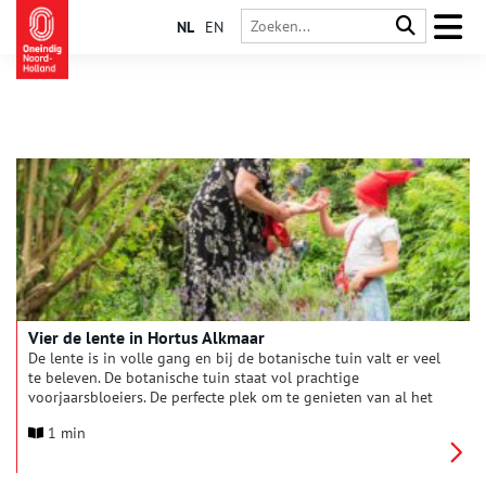
NL
EN
Vier de lente in Hortus Alkmaar
De lente is in volle gang en bij de botanische tuin valt er veel
te beleven. De botanische tuin staat vol prachtige
voorjaarsbloeiers. De perfecte plek om te genieten van al het
moois dat het voorjaar te bieden heeft. Voor jong en oud is er
1 min
een gevarieerd aanbod met activiteiten en ontspanning.