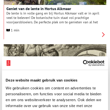
Geniet van de lente in Hortus Alkmaar
De lente is in volle gang en bij Hortus Alkmaar valt er in april
veel te beleven! De botanische tuin staat vol prachtige
voorjaarsbloeiers. De perfecte plek om te genieten van al het
moois dat het voorjaar te bieden heeft. Voor jong en oud is er
1 min
een gevarieerd aanbod met activiteiten en ontspanning.
Deze website maakt gebruik van cookies
De vier seizoenen volgens Maarten van Heemskerck
We gebruiken cookies om content en advertenties te
Maarten van Heemskerck (1498-1574) was een echte pionier.
Hij maakte niet alleen schilderijen en tekeningen, maar ook
personaliseren, om functies voor social media te bieden
honderden ontwerpen voor etsen en gravures. Zijn
en om ons websiteverkeer te analyseren. Ook delen we
voorstellingen waren creatief en vernieuwend, maar zijn
informatie over uw gebruik van onze site met onze
manier van werken was dat ook. Om op grote schaal prenten