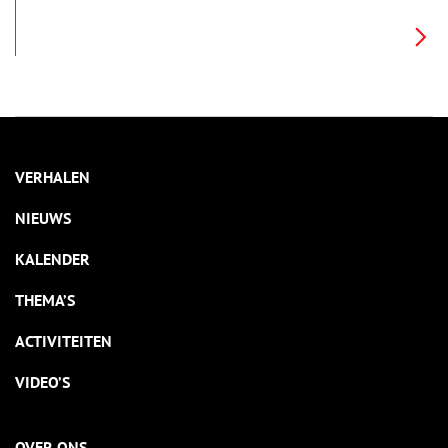
gezellige kerstboom, zijn namelijk ontstaan uit heidense
(offer)feesten. De kerk was er alleen érg goed in om deze
bestaande feesten een christelijk tintje te geven.
VERHALEN
NIEUWS
KALENDER
THEMA’S
ACTIVITEITEN
VIDEO’S
OVER ONS