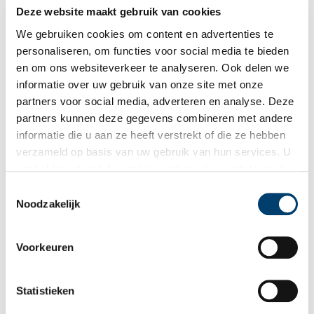
Deze website maakt gebruik van cookies
Ondergrondse bunkers rondom Zandvoort in beeld
We gebruiken cookies om content en advertenties te
gebracht
personaliseren, om functies voor social media te bieden
‘Kruipend door nauwe gangen vol met zand duurt het niet
lang voor je omgeven bent door absolute duisternis.
en om ons websiteverkeer te analyseren. Ook delen we
Metersdiep onder de grond hoor je slechts de echo van je
informatie over uw gebruik van onze site met onze
eigen ademhaling, de buitenwereld is stil. Het signaal van je
partners voor social media, adverteren en analyse. Deze
telefoon is weggevallen. Je schijnt met een zaklamp in het
duister, waar sinds de oorlog geen licht meer is geweest.’
partners kunnen deze gegevens combineren met andere
informatie die u aan ze heeft verstrekt of die ze hebben
verzameld op basis van uw gebruik van hun services. U
gaat akkoord met de cookies en het
privacystatement
als u onze website blijft gebruiken.
Toestemmingsselectie
Noodzakelijk
Met Jan Feith door de Kennemerduinen (1933)
Voorkeuren
Deze zomer neemt Jan Feith je mee op reis door onze
provincie. Zijn historische teksten uit het album ‘Zwerftochten
door ons land: Noord-Holland’ (1933) geven een beeld van
Statistieken
zonnige duinen, drukke pleinen en pittoreske polders. Deze
week: ‘Wandelen door Haarlem’s duinstreek’.