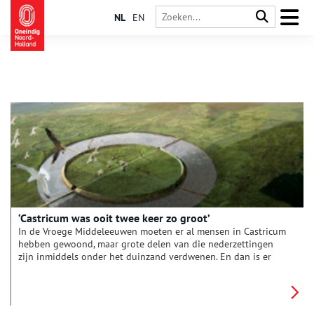
NL
EN
‘Castricum was ooit twee keer zo groot’
In de Vroege Middeleeuwen moeten er al mensen in Castricum
hebben gewoond, maar grote delen van die nederzettingen
zijn inmiddels onder het duinzand verdwenen. En dan is er
nog die ringburgwal. Reden genoeg voor een gesprek met
Hans van Weenen die er een boek over schreef.