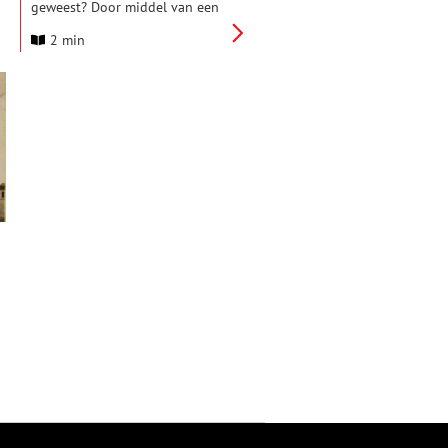
geweest? Door middel van een
omdraaiing van de
2 min
geschiedschrijving, wil ‘What If’
een utopie presenteren.