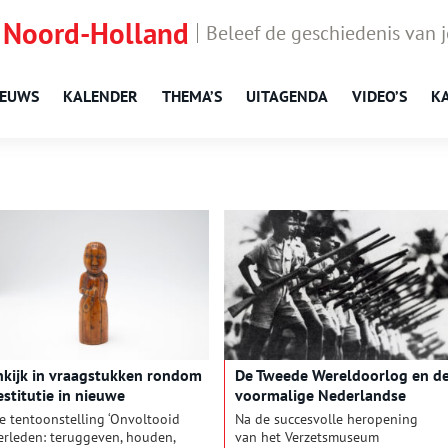
 Noord-Holland
Beleef de geschiedenis van 
IEUWS
KALENDER
THEMA’S
UITAGENDA
VIDEO’S
K
nkijk in vraagstukken rondom
De Tweede Wereldoorlog en d
estitutie in nieuwe
voormalige Nederlandse
entoonstelling
koloniën
e tentoonstelling ‘Onvoltooid
Na de succesvolle heropening
ereldmuseum
erleden: teruggeven, houden,
van het Verzetsmuseum