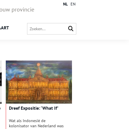
NL
EN
jouw provincie
AART
e
Dreef Expositie: ‘What If’
Wat als Indonesië de
kolonisator van Nederland was