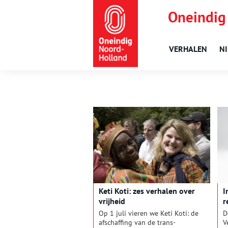
Oneindig
VERHALEN
N
Keti Koti: zes verhalen over
I
vrijheid
r
t
Op 1 juli vieren we Keti Koti: de
D
W
afschaffing van de trans-
V