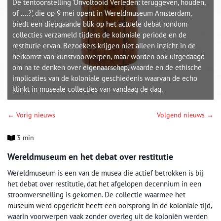
De tentoonstelling 'Onvoltooid Verleden: teruggeven, houden,
of ....?', die op 9 mei opent in Wereldmuseum Amsterdam,
biedt een diepgaande blik op het actuele debat rondom
collecties verzameld tijdens de koloniale periode en de
restitutie ervan. Bezoekers krijgen niet alleen inzicht in de
herkomst van kunstvoorwerpen, maar worden ook uitgedaagd
om na te denken over eigenaarschap, waarde en de ethische
implicaties van de koloniale geschiedenis waarvan de echo
klinkt in museale collecties van vandaag de dag.
← Vorig nieuws
Volgend nieuws →
3 min
Wereldmuseum en het debat over restitutie
Wereldmuseum is een van de musea die actief betrokken is bij
het debat over restitutie, dat het afgelopen decennium in een
stroomversnelling is gekomen. De collectie waarmee het
museum werd opgericht heeft een oorsprong in de koloniale tijd,
waarin voorwerpen vaak zonder overleg uit de koloniën werden