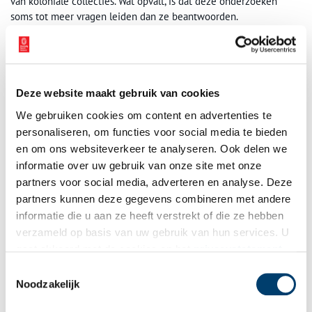
van koloniale collecties. Wat opvalt, is dat deze onderzoeken
soms tot meer vragen leiden dan ze beantwoorden.
De tentoonstelling
Onvoltooid Verleden
is te zien van 9 mei 2025
tot en met 3 januari 2027 in Wereldmuseum Amsterdam.
Deze website maakt gebruik van cookies
We gebruiken cookies om content en advertenties te
personaliseren, om functies voor social media te bieden
en om ons websiteverkeer te analyseren. Ook delen we
informatie over uw gebruik van onze site met onze
partners voor social media, adverteren en analyse. Deze
partners kunnen deze gegevens combineren met andere
informatie die u aan ze heeft verstrekt of die ze hebben
verzameld op basis van uw gebruik van hun services. U
gaat akkoord met de cookies en het
privacystatement
als u onze website blijft gebruiken.
Toestemmingsselectie
Noodzakelijk
Hoofdtooi, Mozambique of Malawi, Massingire; voor 1884; textiel, kralen,
kaurischelp, plantenvezel, dierenhaar; WM-2972 .