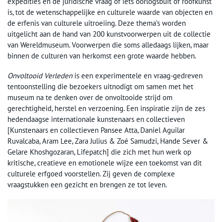
expedities en de juridische vraag of iets oorlogsbuit of roofkunst
is, tot de wetenschappelijke en culturele waarde van objecten en
de erfenis van culturele uitroeiing. Deze thema’s worden
uitgelicht aan de hand van 200 kunstvoorwerpen uit de collectie
van Wereldmuseum. Voorwerpen die soms alledaags lijken, maar
binnen de culturen van herkomst een grote waarde hebben.
Onvoltooid Verleden
is een experimentele en vraag-gedreven
tentoonstelling die bezoekers uitnodigt om samen met het
museum na te denken over de onvoltooide strijd om
gerechtigheid, herstel en verzoening. Een inspiratie zijn de zes
hedendaagse internationale kunstenaars en collectieven
[Kunstenaars en collectieven Pansee Atta, Daniel Aguilar
Ruvalcaba, Aram Lee, Zara Julius & Zoé Samudzi, Hande Sever &
Gelare Khoshgozaran, Lifepatch] die zich met hun werk op
kritische, creatieve en emotionele wijze een toekomst van dit
culturele erfgoed voorstellen. Zij geven de complexe
vraagstukken een gezicht en brengen ze tot leven.