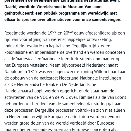
presenteren de deelnemende kunstenaars deze alternatieven.
Daarbij wordt de Wereldschool in Museum Van Loon
geïntroduceerd: een publiek programma om wereldwijd met
elkaar te spreken over alternatieven voor onze samenlevingen.
de
ste
Regelmatig worden de 19
en 20
eeuw afgeschilderd als een
tijd van vooruitgang, van wetenschappelijke ontwikkeling,
industriële revolutie en kapitalisme. Tegelijkertijd kregen
kolonialisme en imperialisme de overhand en werden concepten
als de ‘natiestaat’ en ‘nationale identiteit’ steeds dominanter op
het Europese vasteland. Neem bijvoorbeeld Nederland: nadat
Napoleon in 1815 was verslagen, werkte koning Willem I hard aan
de opbouw van de natiestaat Nederland. Nationale instellingen
als De Nederlandsche Bank en De Nederlandsche
Handelsmaatschappij werden opgericht en de staat nam de
activiteiten van de VOC en de WIC over. Families als de Van Loons
behoorden tot het deel van de samenleving dat sturing gaf aan
deze processen. Dergelijke processen voltrokken zich niet alleen
in Nederland: terwijl in Europa de natiestaten werden gevormd,
werden grote delen van de wereld verdeeld door Europese
mogendheden en onderworpen aan Europese concepten als