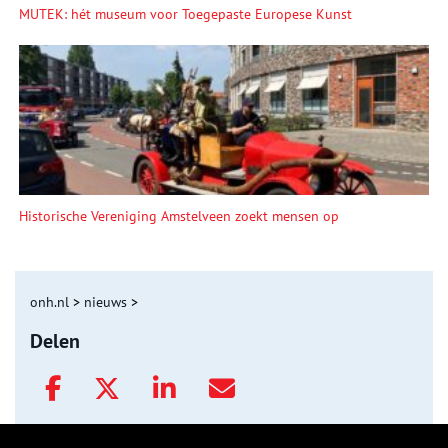
MUTEK: hét museum voor Toegepaste Europese Kunst
Historische Vereniging Amstelveen zoekt mensen op
onh.nl
>
nieuws
>
Delen