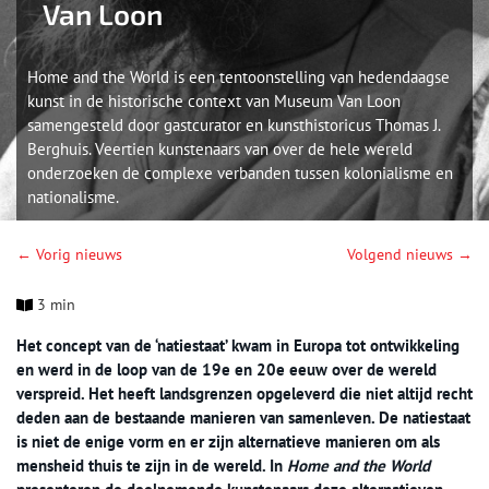
Van Loon
Home and the World is een tentoonstelling van hedendaagse
kunst in de historische context van Museum Van Loon
samengesteld door gastcurator en kunsthistoricus Thomas J.
Berghuis. Veertien kunstenaars van over de hele wereld
onderzoeken de complexe verbanden tussen kolonialisme en
nationalisme.
← Vorig nieuws
Volgend nieuws →
3 min
Het concept van de ‘natiestaat’ kwam in Europa tot ontwikkeling
en werd in de loop van de 19e en 20e eeuw over de wereld
verspreid. Het heeft landsgrenzen opgeleverd die niet altijd recht
deden aan de bestaande manieren van samenleven. De natiestaat
is niet de enige vorm en er zijn alternatieve manieren om als
mensheid thuis te zijn in de wereld. In
Home and the World