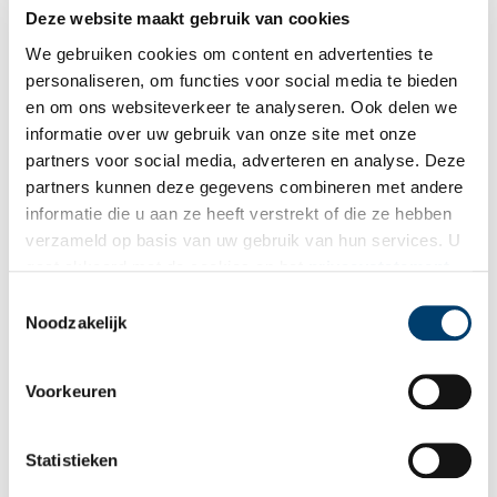
Deze website maakt gebruik van cookies
‘Een sattijnen knechtges mutzien’ – kinderkleding uit de
We gebruiken cookies om content en advertenties te
boedel van Maria Lienaertz (1624)
personaliseren, om functies voor social media te bieden
De eerste resultaten van ‘Crowd Leert Computer Lezen’ waren
nog maar net online, toen kunsthistorica Saskia Kuus via
en om ons websiteverkeer te analyseren. Ook delen we
twitter liet weten wat een goudmijn dit was voor haar
informatie over uw gebruik van onze site met onze
onderzoek naar historische (kinder-)kleding.
partners voor social media, adverteren en analyse. Deze
partners kunnen deze gegevens combineren met andere
informatie die u aan ze heeft verstrekt of die ze hebben
verzameld op basis van uw gebruik van hun services. U
gaat akkoord met de cookies en het
privacystatement
als u onze website blijft gebruiken.
Toestemmingsselectie
Noodzakelijk
Mode en het Zaans Kostuum
Voorkeuren
Het Zaans Kostuum is bekend geworden in de
verschijningsvorm van rond 1780. Vooral het kostuum van de
vrouw, jak en rok breed silhouet, kostbare stoffen, oorijzer,
Statistieken
sieraden en de kaper spreekt tot de verbeelding. De mannen
droegen het gangbare driedelige kostuum, lange jas,