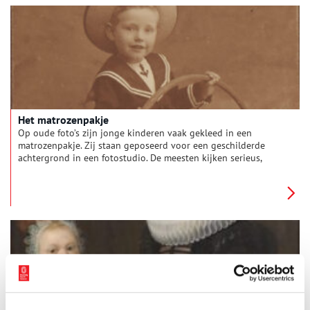
meisje? En wie waren haar ouders? Frans Grijzenhout, emeritus
hoogleraar kunstgeschiedenis aan de Universiteit van
Amsterdam, deed uitgebreid onderzoek naar de identiteit van
het mysterieuze drietal.
Het matrozenpakje
Op oude foto’s zijn jonge kinderen vaak gekleed in een
matrozenpakje. Zij staan geposeerd voor een geschilderde
achtergrond in een fotostudio. De meesten kijken serieus,
verveeld, dromerig en een enkele keer vrolijk in de camera. Zou
de fotograaf zo zijn best hebben gedaan voor dit mooie
plaatje of is het dankzij de trotse moeder die erachter staat?
Het matrozenpakje was namelijk hét ensemble bij uitstek dat
moeders graag voor hun kroost aanschaften en behoort tot de
populairste kindermode aller tijden.