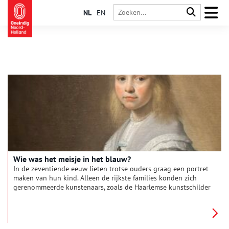
NL
EN
Wie was het meisje in het blauw?
In de zeventiende eeuw lieten trotse ouders graag een portret
maken van hun kind. Alleen de rijkste families konden zich
gerenommeerde kunstenaars, zoals de Haarlemse kunstschilder
Johannes Verspronck, veroorloven. In 1640 en 1641 schilderde
hij drie portretten van een meisje en haar ouders. ‘Portret van
een meisje in het blauw’ groeide uit tot een van de
publiekslievelingen van het Rijksmuseum. Maar wie was dit