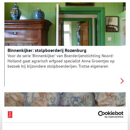
Binnenkijker: stolpboerderij Rozenburg
Voor de serie ‘Binnenkijker’ van Boerderijenstichting Noord-
Holland gaat agrarisch erfgoed specialist Anna Groentjes op
bezoek bij bijzondere stolpboerderijen. Trotse eigenaren
vertellen haar alles over de geschiedenis en het interieur van
de stolp. De interieurs verschillen nog meer van elkaar dan de
buitenkanten. Bij woonboerderijen zien we de zoektocht naar
het toepassen van nieuwe functies, op basis van de
oorspronkelijke indeling. Deze keer reist Anna af naar
stolpboerderij Rozenburg op Texel.