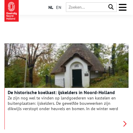
NL
EN
De historische koelkast: ijskelders in Noord-Holland
Ze zijn nog wel te vinden op landgoederen van kastelen en
buitenplaatsen: ijskelders. De gewelfde bouwwerken zijn
dikwijls verstopt onder heuvels en bomen. In de winter werd
er ijs en sneeuw opgeslagen, zodat men het in de zomer kon
gebruiken om voedsel te bewaren. Fotograaf Annemarie Bal
ging op pad om een aantal bijzondere ijskelders te
fotograferen.