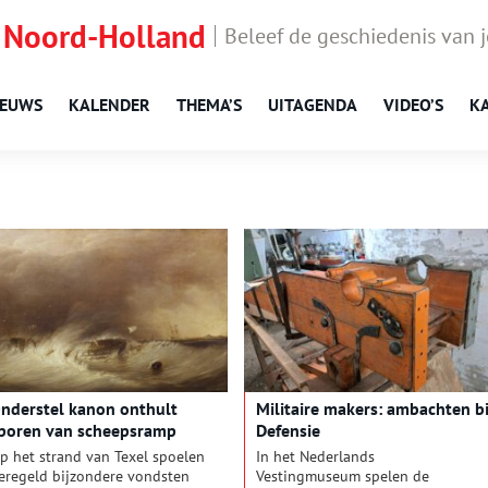
 Noord-Holland
Beleef de geschiedenis van 
IEUWS
KALENDER
THEMA’S
UITAGENDA
VIDEO’S
K
nderstel kanon onthult
Militaire makers: ambachten bi
poren van scheepsramp
Defensie
p het strand van Texel spoelen
In het Nederlands
eregeld bijzondere vondsten
Vestingmuseum spelen de