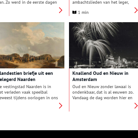
an. Zo werd in de eerste dagen
ambachtslieden van het leger,
an 2024 bij Paal 11 een groot
de makers van Defensie, een
1 min
tuk hout met een wel heel
belangrijke rol. Waar zouden de
pvallende vorm ontdekt. Aan
soldaten zijn zonder de makers
én zijde van het hout waren
van wapens of uniformen? Het
uidelijk uitgesneden trappen
museum neemt je mee naar
ichtbaar, die uitnodigden tot
vroeger tijden, toen
erder onderzoek. Het bleek te
timmermannen de zware
aan om een gedeelte van een
onderstellen voor de kanonnen
rolpaard’: een houten onderstel
maakten en kleermakers de
an een scheepskanon. Wat was
uniformen.
r met het schip gebeurd waar
it rolpaard ooit bij hoorde?
landestien briefje uit een
Knallend Oud en Nieuw in
elegerd Naarden
Amsterdam
e vestingstad Naarden is in
Oud en Nieuw zonder lawaai is
et verleden vaak speelbal
ondenkbaar, dat is al eeuwen zo.
eweest tijdens oorlogen in ons
Vandaag de dag worden hier en
and. Het militaire bolwerk heeft
daar in het oosten des lands af
oor de laatste keer zijn
en toe nog misthoorns en
trategische waarde bewezen
pannendeksels gebruikt, net als
ijdens de terugtocht van de
vroeger in Amsterdam. Maar na
ransen in 1813/14, toen de
de komst van het buskruit naar
esting maandenlang belegerd
Europa werd vooral het lossen
erd. Een per postduif
van vreugdeschoten razend