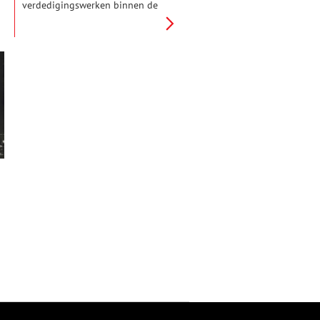
verdedigingswerken binnen de
Stelling van Amsterdam die
oorspronkelijk tot de Nieuwe
Hollandse Waterlinie
behoorden. De toren dateert uit
1852 en werd in de late
negentiende eeuw toegevoegd
aan het Zuidoostfront van de
Stelling.