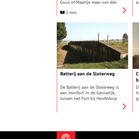
Guus of Maartje maar van één
a
van onze
v
2 min
monumentenadviseurs. Errol
s
van der Sijde die de
o
archeologen in het team
é
regelmatig een handje helpt,
d
vertelt over zijn bijzondere
z
vondst van 2025. Een
v
minikanon, waarmee we, samen
g
met jou, knallend het nieuwe
‘
jaar ingaan!
v
e
d
Batterij aan de Sloterweg
C
b
De Batterij aan de Sloterweg is
D
een ‘minifort’ in de Geniedijk,
h
tussen het Fort bij Hoofddorp
g
en het Fort bij Aalsmeer. De
l
batterij maakt deel uit van het
v
Zuidwestfront van de Stelling
s
van Amsterdam.
t
F
v
w