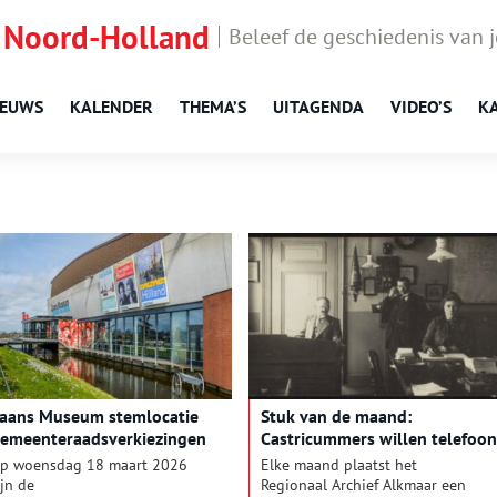
 Noord-Holland
Beleef de geschiedenis van 
IEUWS
KALENDER
THEMA’S
UITAGENDA
VIDEO’S
K
aans Museum stemlocatie
Stuk van de maand:
emeenteraadsverkiezingen
Castricummers willen telefoon
p woensdag 18 maart 2026
Elke maand plaatst het
ijn de
Regionaal Archief Alkmaar een