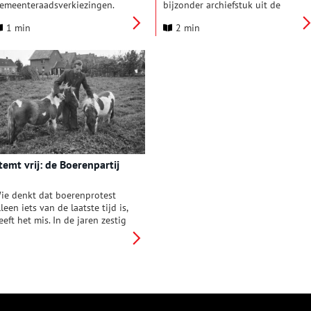
emeenteraadsverkiezingen.
bijzonder archiefstuk uit de
oor het eerst is nu ook het
collectie in de schijnwerpers.
1 min
2 min
aans Museum stemlocatie.
Deze keer: een brief uit 1898
ensen die in het Zaans
waarin inwoners van Castricum
useum komen stemmen,
vragen om aansluiting op het
ezoeken het museum na
telefoonnet. Op 29 januari 1898
floop met korting. Een ideale
stuurden tien Castricumse
anier om de democratie te
prominenten dit verzoekschrift
ieren én een tentoonstelling
aan de gemeenteraad. Zij
ee te pakken.
wilden dat Castricum werd
aangesloten op het netwerk van
telefoon en telegraaf. Snel
berichten ontvangen en
temt vrij: de Boerenpartij
versturen via een
telefoonverbinding was voor de
handel van groot belang,
ie denkt dat boerenprotest
schrijven ze. Maar ook bij ziekte
lleen iets van de laatste tijd is,
of andere rampen kon het van
eeft het mis. In de jaren zestig
doorslaggevende betekenis zijn.
ehaalde de opstandige
Bovendien was een
oerenpartij grote successen bij
gemakkelijke omgang met
e gemeenteraadsverkiezingen.
andere plaatsen – ‘niet alleen
n steden als Amsterdam en
voor personen en goederen,
aarlem konden de boeren
maar ook voor gedachten’ –
ekenen op veel sympathie – én
goed voor de bloei van de
temmen.