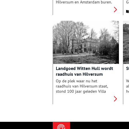
Hilversum en Amsterdam buren.
G
Bij de entree van landelijke
V
dorpjes als Ankeveen,
Z
Kortenhoef en Nederhorst den
M
Berg staat dan: ‘gemeente
M
Hilversum’. De omroepstad
b
schiet over de magische grens
a
van 100.000 inwoners. Met
m
dank aan het opnemen van de
v
gemeente Wijdemeren.
m
Landgoed Witten Hull wordt
S
raadhuis van Hilversum
Op de plek waar nu het
W
raadhuis van Hilversum staat,
a
stond 100 jaar geleden Villa
h
‘Witten Hull’. De villa is
b
gesloopt in 1928 voor de bouw
B
van het raadhuis, maar
d
restanten van de fundering
I
bevinden zich nog in het
H
souterrain van het Dudok
r
Architectuur Centrum (DAC).
s