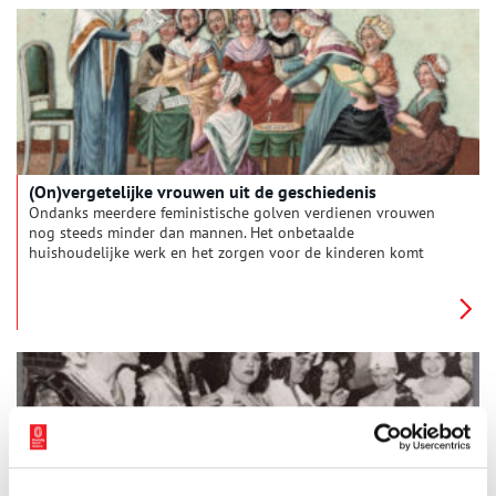
te maken. Welke verhalen over vrouwenliefde zijn wél bewaard
gebleven?
(On)vergetelijke vrouwen uit de geschiedenis
Ondanks meerdere feministische golven verdienen vrouwen
nog steeds minder dan mannen. Het onbetaalde
huishoudelijke werk en het zorgen voor de kinderen komt
voornamelijk op ons bordje terecht. Bovenop dit alles kennen
de meeste mensen alleen maar de namen van invloedrijke
mannen uit de geschiedenis. Door de eeuwen heen hebben
vrouwelijke schrijvers, kunstenaars, geleerden en heersers hun
stempel gedrukt op de maatschappij. Tijd om de balans op te
maken en een aantal van deze onvergetelijke vrouwen voor
het voetlicht te brengen.