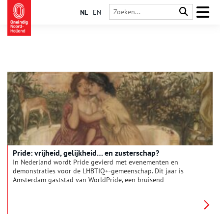
NL
EN
Pride: vrijheid, gelijkheid… en zusterschap?
In Nederland wordt Pride gevierd met evenementen en
demonstraties voor de LHBTIQ+-gemeenschap. Dit jaar is
Amsterdam gaststad van WorldPride, een bruisend
internationaal festival. Pride betekent trots. Maar trots is niet
hetzelfde als gelijkheid. Waarom is er zoveel meer bekend over
de liefde tussen mannen dan tussen vrouwen? De geschiedenis
van lesbiennes is nog altijd onderbelicht. Tijd om de balans op