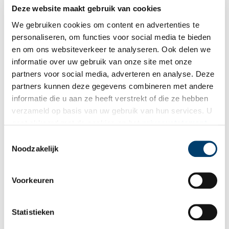
Deze website maakt gebruik van cookies
Ver­kleed­par­tij voor de vrou­wen­zaak
We gebruiken cookies om content en advertenties te
Op 28 februari 1931 vond er een spektakel plaats in het
Stedelijk Museum in Amsterdam. Een historische modeshow
personaliseren, om functies voor social media te bieden
van heldinnen, georganiseerd door de feministes en
en om ons websiteverkeer te analyseren. Ook delen we
Amsterdamse dames. Het was het adembenemende slotstuk
informatie over uw gebruik van onze site met onze
van een campagne om in tijden van economische malaise
fondsen te werven voor de internationale vrouwenbeweging.
partners voor social media, adverteren en analyse. Deze
partners kunnen deze gegevens combineren met andere
informatie die u aan ze heeft verstrekt of die ze hebben
verzameld op basis van uw gebruik van hun services. U
gaat akkoord met de cookies en het
privacystatement
als u onze website blijft gebruiken.
Toestemmingsselectie
Noodzakelijk
Tesselschade kijkt al 150 jaar om naar de ander
Voorkeuren
Menig Haarlemmer kent Tesselschade alleen van de
handwerkwinkel aan de Grote Houtstraat. De winkel, met
ouderwets ijzeren uithangbord boven de onopvallende
Statistieken
etalage, is al bijna even oud als de vereniging zelf. Sinds 1871
ondersteunt Tesselschade vrouwen bij het zelfstandig werken