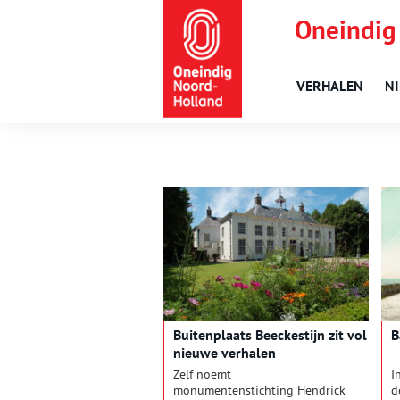
Oneindig
VERHALEN
N
Buitenplaats Beeckestijn zit vol
B
nieuwe verhalen
Zelf noemt
I
monumentenstichting Hendrick
d