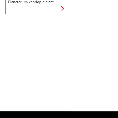
Planetarium voorlopig dicht.
Artis wordt in 1838 opgericht,
kent relatief veel monumentale
gebouwtjes en is een dierentuin
voor iedereen. Dat was in het
begin wel anders.