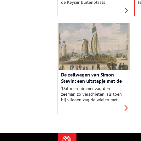
de Keyser buitenplaats
t
Beeckestijn in Velsen-Zuid ‘het
p
mooiste buiten van Amsterdam.’
o
Anderhalf jaar is er gewerkt om
e
de stijlkamers op te knappen en
h
mooi in te richten met
L
spulletjes die een goed beeld
F
geven van de mensen die over
d
een periode van 300 jaar op het
v
buiten hebben gewoond.
S
m
h
De zeilwagen van Simon
Stevin: een uitstapje met de
vijand
‘Dat men nimmer zag den
zeeman zo verschieten, als toen
hij vliegen zag de wielen met
den sprieten!’ (Hugo de Groot)