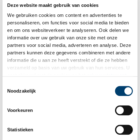
Deze website maakt gebruik van cookies
De Driekoningen gaan aan ons voorbij
We gebruiken cookies om content en advertenties te
Je weet dat de feestdagen echt ten einde lopen wanneer
Driekoningen eraan komt. De wijzen reizen per kameel vanuit
personaliseren, om functies voor social media te bieden
het Verre Oosten en reiken zelfs tot in Noord-Holland. Maar
en om ons websiteverkeer te analyseren. Ook delen we
wie viert het eigenlijk nog? De tradities rondom deze
informatie over uw gebruik van onze site met onze
christelijke feestdag lijken in rap tempo te verdwijnen.
partners voor social media, adverteren en analyse. Deze
partners kunnen deze gegevens combineren met andere
informatie die u aan ze heeft verstrekt of die ze hebben
verzameld op basis van uw gebruik van hun services. U
gaat akkoord met de cookies en het
privacystatement
als u onze website blijft gebruiken.
Toestemmingsselectie
Noodzakelijk
Kerstmis volgens Pieter Aertsen
Voorkeuren
In het
Amsterdam Museum hangt een schilderij van de
zestiende eeuwse kunstenaar Pieter Aertsen (1507-1575) dat
de aanbidding der herders verbeeldt, een bekend onderdeel
Statistieken
van het kerstverhaal. Het schilderij is slechts gedeeltelijk
bewaard gebleven.