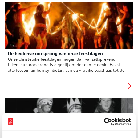
De heidense oorsprong van onze feestdagen
Onze christelijke feestdagen mogen dan vanzelfsprekend
lijken, hun oorsprong is eigenlijk ouder dan je denkt. Haast
alle feesten en hun symbolen, van de vrolijke paashaas tot de
gezellige kerstboom, zijn namelijk ontstaan uit heidense
(offer)feesten. De kerk was er alleen érg goed in om deze
bestaande feesten een christelijk tintje te geven.