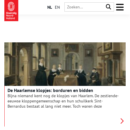
NL
EN
De Haarlemse klopjes: borduren en bidden
Bijna niemand kent nog de klopjes van Haarlem. De zestiende-
eeuwse kloppengemeenschap en hun schuilkerk Sint-
Bernardus bestaat al lang niet meer. Toch waren deze
ongehuwde katholieke vrouwen in heel Nederland bekend
vanwege hun prachtige borduurwerk op kerkelijke gewaden
en ander kerkelijk textiel. Stille getuigen van de vele
geduldige handen, die bidden door te borduren.