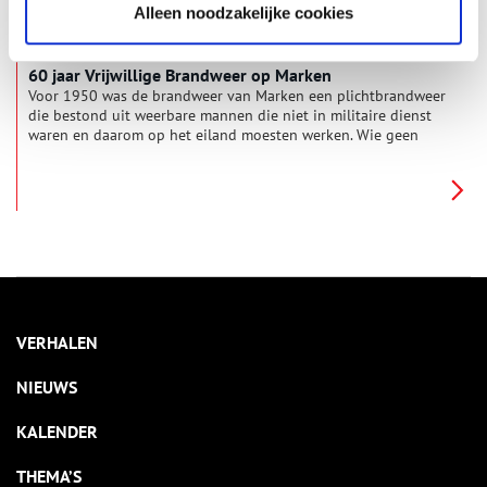
Alleen noodzakelijke cookies
60 jaar Vrijwillige Brandweer op Marken
Voor 1950 was de brandweer van Marken een plichtbrandweer
die bestond uit weerbare mannen die niet in militaire dienst
waren en daarom op het eiland moesten werken. Wie geen
interesse had kon zich afkopen door storting van van 25
gulden in de gemeentekas. Wanneer deze plicht werd ingesteld
kon men in de stukken niet meer terug vinden. Deze
brandweer kwam eenmaal per jaar bijeen en ontving daar
kwartje per uur voor. Een brand kan ik mij nog wel herinneren,
in 1946 tijdens het bevrijdingsfeest op het kerkplein. Een
vuurpijl was terecht gekomen in een hooistolp en dat was
brand. Dit alles tijdens het gemaskerd bal dat plaatsvond
naast de hooistolp. Even later liepen alle deelnemers met een
masker op emmertjes water door te geven om de brand te
VERHALEN
blussen.
NIEUWS
KALENDER
THEMA’S