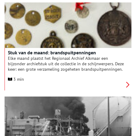
Stuk van de maand: brandspuitpenningen
Elke maand plaatst het Regionaal Archief Alkmaar een
bijzonder archiefstuk uit de collectie in de schijnwerpers. Deze
keer: een grote verzameling zogeheten brandspuitpenningen.
In het archief van de Alkmaarse brandweer wordt een map
3 min
bewaard met daarin meer dan 130 penningen. Het zijn metalen
‘muntjes’ in allerlei soorten en maten met daarop een nummer,
tekst en soms ook een afbeelding. Met zulke penningen –
brandspuitpenningen genoemd – kregen brandweermannen
toegang tot een plek waar brand was én konden ze bewijzen
dat ze waren komen opdagen om te blussen.
Brandspuitpenningen waren vanaf de late zeventiende eeuw
tot in de twintigste eeuw in gebruik.