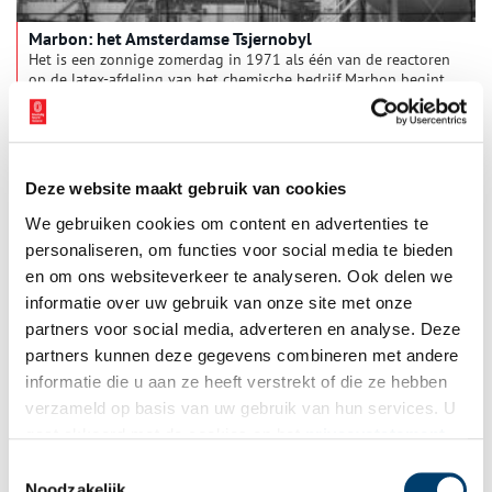
Marbon: het Amsterdamse Tsjernobyl
Het is een zonnige zomerdag in 1971 als één van de reactoren
op de latex-afdeling van het chemische bedrijf Marbon begint
te lekken. Een heftige explosie volgt, met rampzalige gevolgen.
Voor de Amsterdamse brandweer betekent het de grootste
ramp sinds de Tweede Wereldoorlog.
Deze website maakt gebruik van cookies
We gebruiken cookies om content en advertenties te
personaliseren, om functies voor social media te bieden
en om ons websiteverkeer te analyseren. Ook delen we
informatie over uw gebruik van onze site met onze
partners voor social media, adverteren en analyse. Deze
partners kunnen deze gegevens combineren met andere
Een van de mooiste watertorens van Nederland
informatie die u aan ze heeft verstrekt of die ze hebben
De 35 meter hoge watertoren van Laren van architect Wouter
verzameld op basis van uw gebruik van hun services. U
Hamdorff torent hoog boven de Westerheide uit. Wat maar
gaat akkoord met de cookies en het
privacystatement
weinig mensen weten is dat de Larense watertoren zorgde
voor een belangrijk deel van het drinkwater voor het Gooi. Nu
als u onze website blijft gebruiken.
Toestemmingsselectie
heeft de toren geen functie meer: het water wordt met pompen
Noodzakelijk