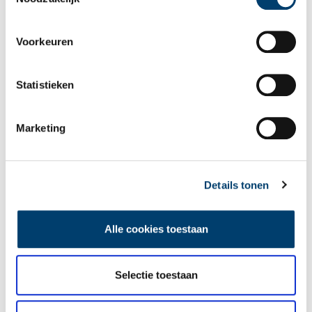
getransporteerd. De plaats is nog wel een centraal verdeelpunt
in het Gooi.
Voorkeuren
Statistieken
Marketing
Brandweer in Haarlemmermeer
In 1940 kregen alle dorpen in het kader van de
luchtbescherming babybrandspuiten die na de oorlog nog een
tijd werden gebruikt.
Details tonen
Alle cookies toestaan
Selectie toestaan