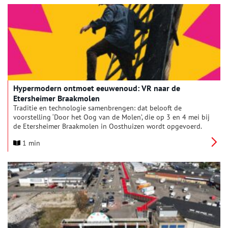
restauratie en verduurzaming van het dak van de Markthal dat
dringend gerestaureerd moet worden.
Hypermodern ontmoet eeuwenoud: VR naar de
Etersheimer Braakmolen
Traditie en technologie samenbrengen: dat belooft de
voorstelling ‘Door het Oog van de Molen’, die op 3 en 4 mei bij
de Etersheimer Braakmolen in Oosthuizen wordt opgevoerd.
De eeuwenoude techniek van de molen wordt via VR-brillen en
1 min
drones aan het publiek gepresenteerd door theatermakers van
Studio Engine Off en Holy Dirt. De voorstelling komt voort uit
een samenwerking tussen het Erfgoedspektakel van BOEi en
De Hollandsche Molen.