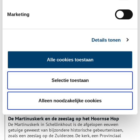
Marketing
Badhuis Dudok: ‘een sieraad voor de gemeente’
Het volksbadhuis aan de Hilversumse Meidoornstraat
betekende een grote verbetering op het gebied van hygiëne,
in een tijd dat veel huizen nog geen badkamer hadden. Het
Details tonen
bijna honderd jaar oude monument is recentelijk herbestemd
tot woningen.
Alle cookies toestaan
Selectie toestaan
Alleen noodzakelijke cookies
De Martinuskerk en de zeeslag op het Hoornse Hop
De Martinuskerk in Schellinkhout is de afgelopen eeuwen
getuige geweest van bijzondere historische gebeurtenissen,
zoals een zeeslag op de Zuiderzee. De kerk, een Provinciaal