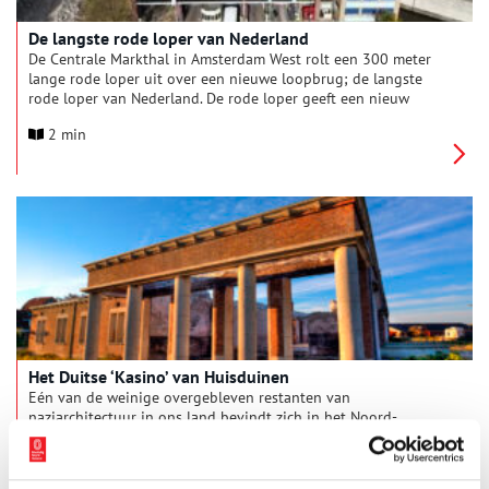
De langste rode loper van Nederland
De Centrale Markthal in Amsterdam West rolt een 300 meter
lange rode loper uit over een nieuwe loopbrug; de langste
rode loper van Nederland. De rode loper geeft een nieuw
uitzicht over de stad en het Food Center terrein en is door
2 min
BOEi bedacht om de Centrale Markthal meer bij de stad te
betrekken.
Het Duitse ‘Kasino’ van Huisduinen
Eén van de weinige overgebleven restanten van
naziarchitectuur in ons land bevindt zich in het Noord-
Hollandse Huisduinen. Het kustplaatsje maakte tijdens de
Tweede Wereldoorlog deel uit van de Atlantikwall, een door de
Duitsers opgeworpen verdedigingslinie. Die geschiedenis