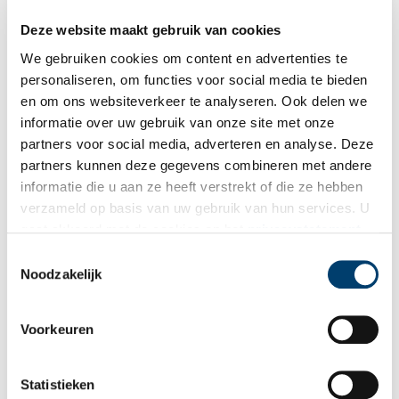
wordt verteld in het Atlantikwall Centrum, dat tegenwoordig
in het oude Duitse ‘Kasino’ huist.
Deze website maakt gebruik van cookies
We gebruiken cookies om content en advertenties te
personaliseren, om functies voor social media te bieden
en om ons websiteverkeer te analyseren. Ook delen we
informatie over uw gebruik van onze site met onze
partners voor social media, adverteren en analyse. Deze
partners kunnen deze gegevens combineren met andere
De Hoeksteen: Rietveld in Uithoorn
informatie die u aan ze heeft verstrekt of die ze hebben
Kerkelijk centrum De Hoeksteen in Uithoorn was één van de
verzameld op basis van uw gebruik van hun services. U
laatste creaties van architect Gerrit Rietveld. Het bijzondere
gaat akkoord met de cookies en het
privacystatement
kubusvormige gebouw aan het water wordt gekenmerkt door
Rietvelds karakteristieke eenvoud. Rietveld zou de opening
als u onze website blijft gebruiken.
Toestemmingsselectie
zelf niet meer meemaken, hij overleed tijdens de bouw in
Noodzakelijk
1964.
Voorkeuren
Statistieken