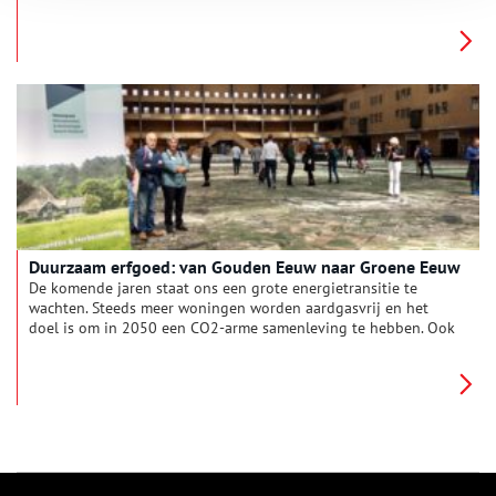
Monument, wordt momenteel herbestemd door BOEi.
Duurzaam erfgoed: van Gouden Eeuw naar Groene Eeuw
De komende jaren staat ons een grote energietransitie te
wachten. Steeds meer woningen worden aardgasvrij en het
doel is om in 2050 een CO2-arme samenleving te hebben. Ook
voor monumenten is verduurzamen mogelijk. Tijdens het
Duurzaam Erfgoed Congres werd duidelijk dat er een hoop te
winnen valt.