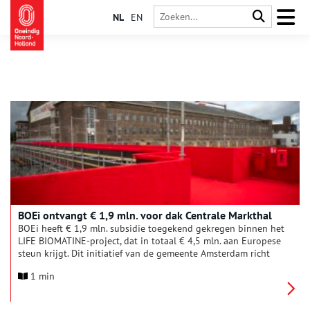
NL
EN
BOEi ontvangt € 1,9 mln. voor dak Centrale Markthal
BOEi heeft € 1,9 mln. subsidie toegekend gekregen binnen het
LIFE BIOMATINE-project, dat in totaal € 4,5 mln. aan Europese
steun krijgt. Dit initiatief van de gemeente Amsterdam richt
zich op het verduurzamen van historische gebouwen met
1 min
biobased materialen. De Centrale Markthal is een van de twee
locaties die worden aangepakt, de andere locatie is van
Woonstichting Lieven de Key. BOEi zet de subsidie in voor de