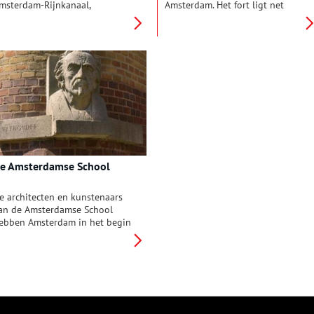
msterdam-Rijnkanaal,
Amsterdam. Het fort ligt net
egenover het dorp Nigtevecht.
buiten de kern van Abcoude en
okaal staat het fort bekend als
is onderdeel van het
et Knakenfort. Het fort moest
Zuidoostfront van de Stelling.
et Merwedekanaal, de Vecht en
en aantal sluizen verdedigen.
e Amsterdamse School
e architecten en kunstenaars
an de Amsterdamse School
ebben Amsterdam in het begin
an de twintigste eeuw op een
eweldige manier verfraaid en
an Amsterdam ‘het Mekka der
olkshuisvesting’ gemaakt.
ooral in de
paarndammerbuurt zijn veel
an hun gebouwen te vinden.