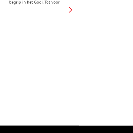
begrip in het Gooi. Tot voor
kort werd hier kalkzandsteen
geproduceerd voor de bouw
van woningen, eerst met zand
uit de Groeve Oostermeent en
later uit het Gooimeer. Nu de
fabriek definitief de deuren
sluit, wordt het hoog tijd voor
een terugblik op dit stukje
industrieel verleden van Huizen.