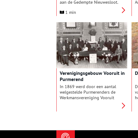
aan de Gedempte Nieuwesloot.
A
Vorige week waren we daar ook
t
1 min
al even voor een kijkje bij de
L
opgraving en inmiddels zijn
h
onze archeologen een stapje
h
verder. Kayleigh maakte een
e
filmpje waarin we Rebekka een
oude goot zien schoonmaken
en waarin we Guus aantreffen in
de bak van baksteen. De
gedachte was meteen al dat die
zou horen bij het uitvoeren van
een ambacht.
Verenigingsgebouw Vooruit in
D
Purmerend
In 1869 werd door een aantal
D
welgestelde Purmerenders de
v
Werkmansvereniging Vooruit
h
opgericht. De vereniging hield
v
zich bezig met de ‘zorg’ voor de
g
arbeiders in Purmerend. De
v
afdeling ‘Woningbouw’ nam ook
v
als eerste het initiatief om
V
buiten de grachtengordel van
S
Purmerend arbeiderswoningen
v