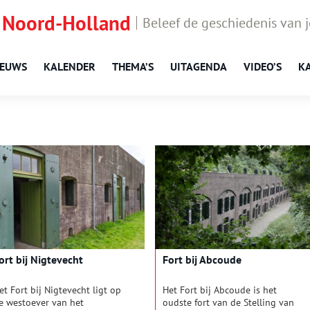
 Noord-Holland
Beleef de geschiedenis van 
IEUWS
KALENDER
THEMA’S
UITAGENDA
VIDEO’S
K
ort bij Nigtevecht
Fort bij Abcoude
et Fort bij Nigtevecht ligt op
Het Fort bij Abcoude is het
e westoever van het
oudste fort van de Stelling van