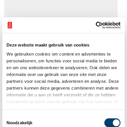
Deze website maakt gebruik van cookies
We gebruiken cookies om content en advertenties te
Vondst op vrijdag wordt samengesteld door
Guus van den Berg
,
personaliseren, om functies voor social media te bieden
archeoloog team Erfgoed, gemeente Alkmaar.
en om ons websiteverkeer te analyseren. Ook delen we
informatie over uw gebruik van onze site met onze
Bekijk hier alle
‘Vondsten op vrijdag’
.
partners voor social media, adverteren en analyse. Deze
Bron:
Erfgoed Alkmaar
partners kunnen deze gegevens combineren met andere
informatie die u aan ze heeft verstrekt of die ze hebben
Publicatiedatum: 29/05/2026
verzameld op basis van uw gebruik van hun services. U
gaat akkoord met de cookies en het
privacystatement
als u onze website blijft gebruiken.
Toestemmingsselectie
Noodzakelijk