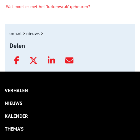
Wat moet er met het ‘Jurkenwrak’ gebeuren?
onh.nl
>
nieuws
>
Delen
VERHALEN
NIEUWS
KALENDER
THEMA’S