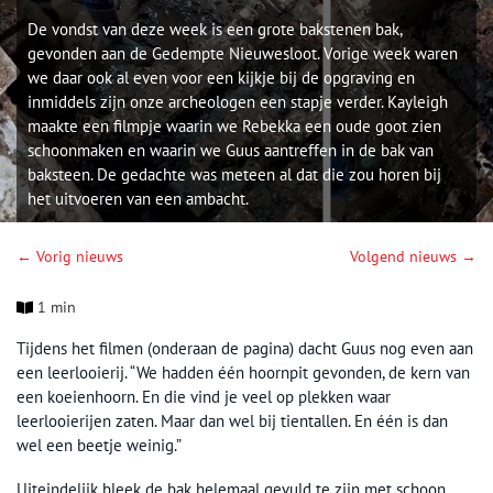
De vondst van deze week is een grote bakstenen bak,
gevonden aan de Gedempte Nieuwesloot. Vorige week waren
we daar ook al even voor een kijkje bij de opgraving en
inmiddels zijn onze archeologen een stapje verder. Kayleigh
maakte een filmpje waarin we Rebekka een oude goot zien
schoonmaken en waarin we Guus aantreffen in de bak van
baksteen. De gedachte was meteen al dat die zou horen bij
het uitvoeren van een ambacht.
← Vorig nieuws
Volgend nieuws →
1 min
Tijdens het filmen (onderaan de pagina) dacht Guus nog even aan
een leerlooierij. “We hadden één hoornpit gevonden, de kern van
een koeienhoorn. En die vind je veel op plekken waar
leerlooierijen zaten. Maar dan wel bij tientallen. En één is dan
wel een beetje weinig.”
Uiteindelijk bleek de bak helemaal gevuld te zijn met schoon