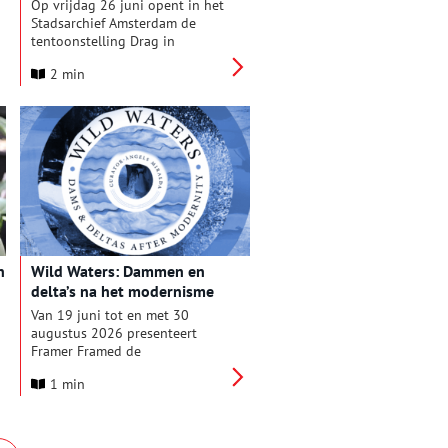
Amsterdam’
gebeurde.
Op vrijdag 26 juni opent in het
Stadsarchief Amsterdam de
tentoonstelling Drag in
Amsterdam. In de aanloop naar
2 min
en gedurende WorldPride zet
het Stadsarchief de rijke en
veelzijdige geschiedenis van
deze performancekunst in
Amsterdam in de schijnwerpers.
De tentoonstelling laat zien hoe
drag zich in de stad door de
eeuwen heen heeft ontwikkeld:
als kunstvorm, als vorm van
zelfexpressie, als spel met
gender en als krachtige stem in
n
Wild Waters: Dammen en
de strijd voor zichtbaarheid,
delta’s na het modernisme
acceptatie en gelijkheid.
Van 19 juni tot en met 30
augustus 2026 presenteert
Framer Framed de
tentoonstelling Wild Waters:
1 min
Dammen en delta’s na het
modernisme, samengesteld door
curator Àngels Miralda.