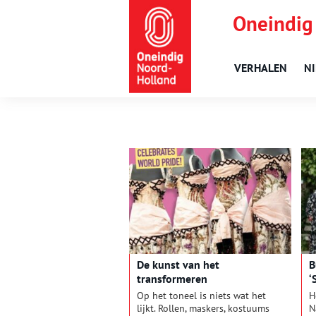
Oneindig
VERHALEN
N
De kunst van het
B
transformeren
‘
A
Op het toneel is niets wat het
H
lijkt. Rollen, maskers, kostuums
N