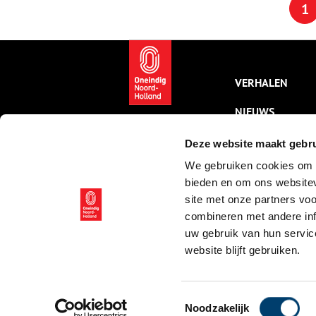
1
spelen forten en
woonhuismonumenten de
hoofdrol.
VERHALEN
NIEUWS
KALENDER
Deze website maakt gebru
We gebruiken cookies om c
THEMA’S
bieden en om ons websitev
ACTIVITEITEN
site met onze partners vo
combineren met andere inf
VIDEO’S
uw gebruik van hun servic
website blijft gebruiken.
© ONH | 2026
Toestemmingsselectie
Noodzakelijk