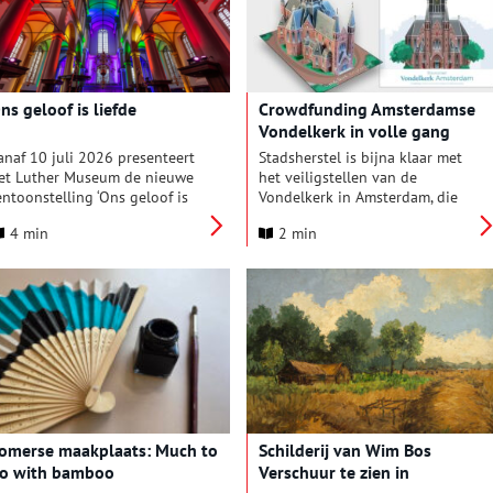
laggen geprojecteerd worden
p dit rijksmonument.
ns geloof is liefde
Crowdfunding Amsterdamse
Vondelkerk in volle gang
anaf 10 juli 2026 presenteert
Stadsherstel is bijna klaar met
et Luther Museum de nieuwe
het veiligstellen van de
entoonstelling ‘Ons geloof is
Vondelkerk in Amsterdam, die
iefde’ over de
begin dit jaar afbrandde. In
4 min
2 min
ueergeschiedenis in de
afwachting van de benodigde
utherse kerk. De lutherse kerk
vergunningen, gaat de
iep en loopt wat betreft
monumentenorganisatie door
ueeremancipatie trots voorop
met het werven van fondsen en
n biedt een veilig én christelijk
donaties voor de restauratie.
nderdak voor alle kleuren van
e pride-regenboog. Speciaal
oor de World Pride organiseert
et Luther Museum deze
entoonstelling om te vieren
at iedereen welkom is bij de
omerse maakplaats: Much to
Schilderij van Wim Bos
utherse gemeenschap! Te zien
o with bamboo
Verschuur te zien in
anaf 10 juli tot en met Coming