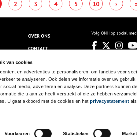
2
3
4
5
10
›
Volg ONH op social med
OVER ONS
CONTACT
NIEUWSBRIEF
ik van cookies
ontent en advertenties te personaliseren, om functies voor soci
DISCLAIMER
erkeer te analyseren. Ook delen we informatie over uw gebruik
PRIVACY
or social media, adverteren en analyse. Deze partners kunnen 
ormatie die u aan ze heeft verstrekt of die ze hebben verzameld
TOEGANKELIJKHEID
es. U gaat akkoord met de cookies en het
privacystatement
als
Voorkeuren
Statistieken
Market