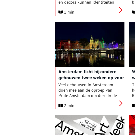
en decors kunnen identiteiten
b
vergroten, verscherpen of juist
v
1 min
verbergen. De Theatercollectie
M
van het Allard Pierson bevat
r
een schat aan materiaal, van
h
kostuums en foto’s tot audio en
M
decorontwerpen.
o
s
A
j
b
K
Amsterdam licht bijzondere
W
gebouwen twee weken op voor
w
bezoekers WorldPride
W
Veel gebouwen in Amsterdam
T
doen mee aan de oproep van
h
Pride Amsterdam om deze in de
B
regenboogkleuren te verlichten
g
2 min
tijdens WorldPride. Van 25 juli
A
tot en met 8 augustus doen
v
inmiddels 53 iconische
v
gebouwen mee om de
k
gastvrijheid en het open
g
karakter van de stad te
z