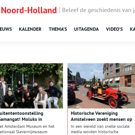
 Noord-Holland
Beleef de geschiedenis van 
IEUWS
KALENDER
THEMA’S
UITAGENDA
VIDEO’S
K
uitententoonstelling
Historische Vereniging
Samangat! Moluks in
Amstelveen zoekt mensen op
msterdam’
et Amsterdam Museum en het
In een wereld van snelle sociale
ationaal Slavernijmuseum
media worden historische