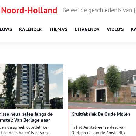
 Noord-Holland
Beleef de geschiedenis van 
IEUWS
KALENDER
THEMA’S
UITAGENDA
VIDEO’S
K
risse neus halen langs de
Kruitfabriek De Oude Molen
mstel: Van Berlage naar
rijend paartje
ven de spreekwoordelijke
In het Amstelveense deel van
frisse neus halen’ is er soms
Ouderkerk, aan de Amsteldijk