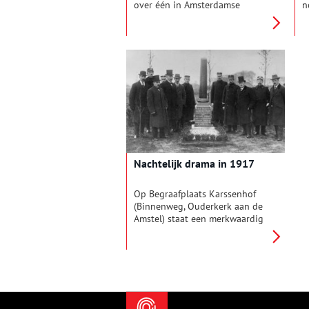
over één in Amsterdamse
n
Schoolstijl gebouwd woonblok
l
aan de Amsterdamse Amsteldijk,
e
maar het laat zich ook lezen als
v
een geschiedenis van de
A
Rivierenbuurt.
O
P
v
B
p
Nachtelijk drama in 1917
Op Begraafplaats Karssenhof
(Binnenweg, Ouderkerk aan de
Amstel) staat een merkwaardig
grafmonument. Het staat aan de
zuidrand van de begraafplaats.
Een afgebroken zuil van rood
graniet op een sokkel met op
de voorkant deze moeilijk
leesbare tekst: “Hier rusten
Jacob Rijerkerk Gem.