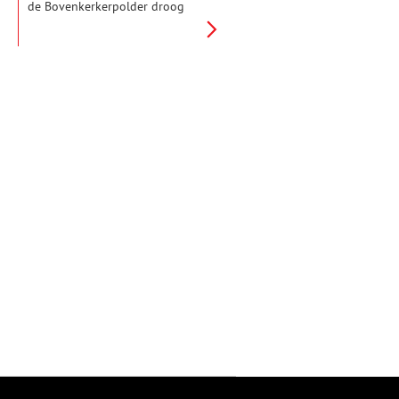
de Bovenkerkerpolder droog
werd gelegd tientallen wieken
draaien. De klus was zo immens
dat steeds meer molens nodig
waren.