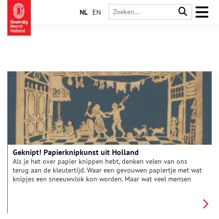
NL
EN
Geknipt! Papierknipkunst uit Holland
Als je het over papier knippen hebt, denken velen van ons
terug aan de kleutertijd. Waar een gevouwen papiertje met wat
knipjes een sneeuwvlok kon worden. Maar wat veel mensen
niet weten is dat je vroeger je brood kon verdienen met
papierknipwerk. In de 17de en 18de eeuw was dit zelfs een
vooraanstaande bezigheid in hoge kringen. De papieren
kunstwerkjes waren verzamelobjecten en de onderwerpen