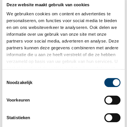
Deze website maakt gebruik van cookies
Teylers zet 18e-eeuwse schilder Wybrand Hendriks in het
We gebruiken cookies om content en advertenties te
zonnetje
personaliseren, om functies voor social media te bieden
Wybrand Hendriks (1744-1831) was een van de eerste
beheerders van Teylers Museum in Haarlem. Maar hij kon ook
en om ons websiteverkeer te analyseren. Ook delen we
prachtig schilderen. En daarom wijdt het museum nu een
informatie over uw gebruik van onze site met onze
tentoonstelling aan hem.
partners voor social media, adverteren en analyse. Deze
partners kunnen deze gegevens combineren met andere
informatie die u aan ze heeft verstrekt of die ze hebben
verzameld op basis van uw gebruik van hun services. U
gaat akkoord met de cookies en het
privacystatement
als u onze website blijft gebruiken.
Toestemmingsselectie
Noodzakelijk
Cornelis Troost (1696-1750)
Voorkeuren
Cornelis Troost is een bekende veelzijdige Nederlandse
kunstenaar uit de 18de eeuw. In zijn leven heeft Troost diverse
portretten, genreschilderingen, militaire voorstellingen en
Statistieken
toneelscènes gemaakt. Hij werd ook wel de Nederlandse
‘Hogarth’ genoemd, naar de Engelse kunstenaar William