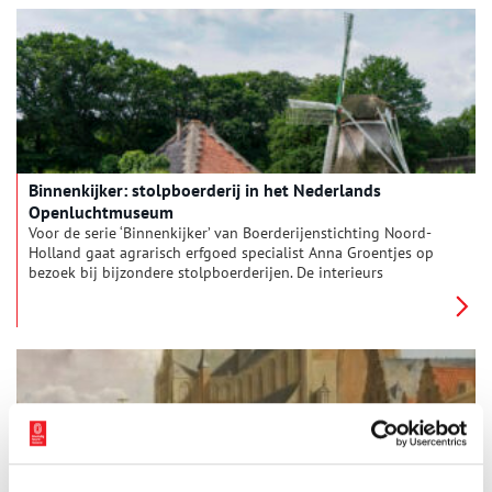
liepen uiteen van familiewapens, Bijbelse voorstellingen,
gezegdes tot echtelijke ruzies. Door het fragiele materiaal zijn
van de duizenden kunstwerken slechts enkelen overgebleven.
Tijd om een aantal Hollandse knippers en hun fijne werk uit
de vergetelheid te halen.
Binnenkijker: stolpboerderij in het Nederlands
Openluchtmuseum
Voor de serie ‘Binnenkijker’ van Boerderijenstichting Noord-
Holland gaat agrarisch erfgoed specialist Anna Groentjes op
bezoek bij bijzondere stolpboerderijen. De interieurs
verschillen nog meer van elkaar dan de buitenkanten. Bij
woonboerderijen zien we de zoektocht naar het toepassen van
nieuwe functies, op basis van de oorspronkelijke indeling.
Deze keer reist Anna af naar het Nederlands Openluchtmuseum
in Arnhem, waar een West-Friese stolpboerderij als toonbeeld
staat te schitteren op het terrein.