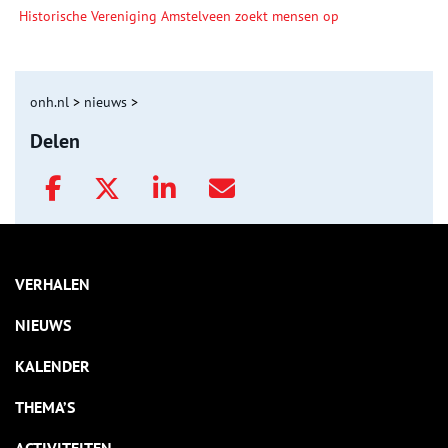
Historische Vereniging Amstelveen zoekt mensen op
onh.nl
>
nieuws
>
Delen
VERHALEN
NIEUWS
KALENDER
THEMA’S