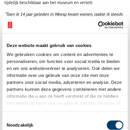
tijdelijk beschikbaar aan het museum en vertelt:
“Toen ik 14 jaar geleden in Weesp kwam wonen, raakte ik steeds
meer geïnteresseerd in kunstenaars die Weesp bezocht hadden
of hier hadden gewerkt. Cornelis Springer trok mijn aandacht en
ik vroeg me af: Wanneer zou ik ooit de kans krijgen om zulke
onbetaalbare en vooral zeldzame werken in het echt te zien?
Deze website maakt gebruik van cookies
Daarom deel ik dit graag met mijn medebewoners van de stad
Weesp.”
We gebruiken cookies om content en advertenties te
personaliseren, om functies voor social media te bieden
Het schilderij van Cornelis Springer is te bewonderen in Museum
en om ons websiteverkeer te analyseren. Ook delen we
Weesp van woensdag 1 oktober tot en met donderdag 6
informatie over uw gebruik van onze site met onze
november 2025.
partners voor social media, adverteren en analyse. Deze
Bron:
Museum Weesp
partners kunnen deze gegevens combineren met andere
informatie die u aan ze heeft verstrekt of die ze hebben
Publicatiedatum: 06/10/2025
verzameld op basis van uw gebruik van hun services. U
gaat akkoord met de cookies en het
privacystatement
als u onze website blijft gebruiken.
Toestemmingsselectie
Noodzakelijk