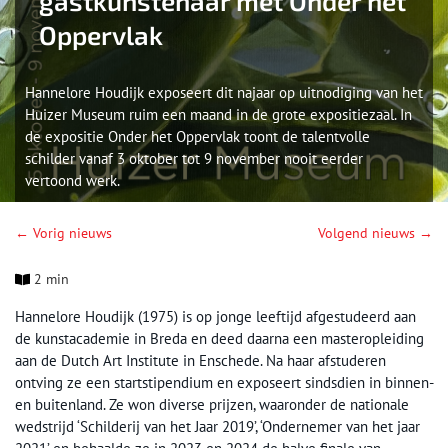
gastkunstenaar met Onder het
Oppervlak
Hannelore Houdijk exposeert dit najaar op uitnodiging van het
Huizer Museum ruim een maand in de grote expositiezaal. In
de expositie Onder het Oppervlak toont de talentvolle
schilder vanaf 3 oktober tot 9 november nooit eerder
vertoond werk.
← Vorig nieuws
Volgend nieuws →
2 min
Hannelore Houdijk (1975) is op jonge leeftijd afgestudeerd aan
de kunstacademie in Breda en deed daarna een masteropleiding
aan de Dutch Art Institute in Enschede. Na haar afstuderen
ontving ze een startstipendium en exposeert sindsdien in binnen-
en buitenland. Ze won diverse prijzen, waaronder de nationale
wedstrijd ‘Schilderij van het Jaar 2019’, ‘Ondernemer van het jaar