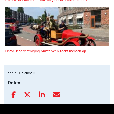
Historische Vereniging Amstelveen zoekt mensen op
onh.nl
>
nieuws
>
Delen