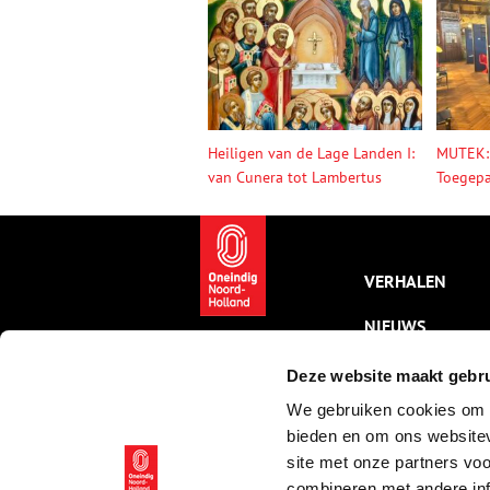
Heiligen van de Lage Landen I:
MUTEK:
van Cunera tot Lambertus
Toegepa
VERHALEN
NIEUWS
KALENDER
Deze website maakt gebru
We gebruiken cookies om c
THEMA’S
bieden en om ons websitev
ACTIVITEITEN
site met onze partners vo
combineren met andere inf