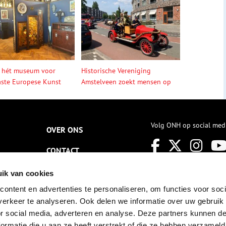
 hét museum voor
Historische Vereniging
ste Europese Kunst
Amstelveen zoekt mensen op
Volg ONH op social med
OVER ONS
CONTACT
NIEUWSBRIEF
ik van cookies
ontent en advertenties te personaliseren, om functies voor soci
DISCLAIMER
erkeer te analyseren. Ook delen we informatie over uw gebruik
PRIVACY
or social media, adverteren en analyse. Deze partners kunnen 
ormatie die u aan ze heeft verstrekt of die ze hebben verzameld