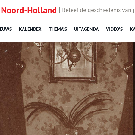
 Noord-Holland
Beleef de geschiedenis van 
IEUWS
KALENDER
THEMA’S
UITAGENDA
VIDEO’S
K