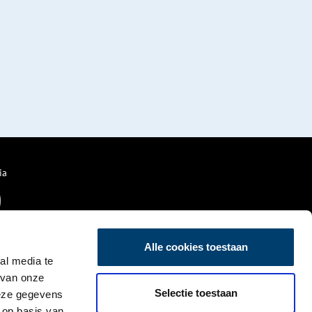
ia
Alle cookies toestaan
al media te
 van onze
Selectie toestaan
deze gegevens
 op basis van