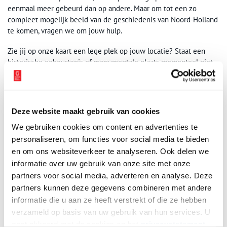
eenmaal meer gebeurd dan op andere. Maar om tot een zo
compleet mogelijk beeld van de geschiedenis van Noord-Holland
te komen, vragen we om jouw hulp.
Zie jij op onze kaart een lege plek op jouw locatie? Staat een
historische gebeurtenis of monumentale plaats momenteel niet
op de kaart? Ontbreekt er, kortom, een stukje bijzondere
geschiedenis van Noord-Holland? Laat het ons dan weten door
een e-mail te sturen naar
redactie@onh.nl
. Alle tips worden op
prijs gesteld!
Deze website maakt gebruik van cookies
Tekst:
redactie Oneindig Noord-Holland
We gebruiken cookies om content en advertenties te
Omslagfoto:
Anna Rosar
via
Unsplash
.
personaliseren, om functies voor social media te bieden
en om ons websiteverkeer te analyseren. Ook delen we
Publicatiedatum: 10/06/2026
informatie over uw gebruik van onze site met onze
partners voor social media, adverteren en analyse. Deze
partners kunnen deze gegevens combineren met andere
informatie die u aan ze heeft verstrekt of die ze hebben
verzameld op basis van uw gebruik van hun services. U
Ontvang de nieuwsbrief
gaat akkoord met de cookies en het
privacystatement