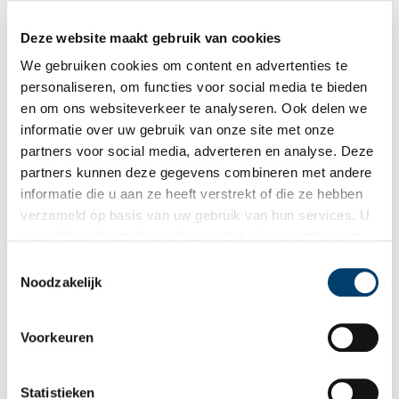
Henriët van Roosmalen is illustrator, schrijver en docent. Ze is
bekend van kinderboeken, educatieve projecten en de populaire
Deze website maakt gebruik van cookies
figuur Kees de Muis. Sinds 1999 werkt zij als professioneel
illustrator voor musea, erfgoedprojecten en lesmethodes in heel
We gebruiken cookies om content en advertenties te
Nederland. Haar werk werd meerdere keren bekroond, waaronder
personaliseren, om functies voor social media te bieden
met de internationale publieksprijs van de Key Colours Illustrator’s
en om ons websiteverkeer te analyseren. Ook delen we
Award.
informatie over uw gebruik van onze site met onze
partners voor social media, adverteren en analyse. Deze
partners kunnen deze gegevens combineren met andere
informatie die u aan ze heeft verstrekt of die ze hebben
verzameld op basis van uw gebruik van hun services. U
gaat akkoord met de cookies en het
privacystatement
als u onze website blijft gebruiken.
Toestemmingsselectie
Noodzakelijk
Voorkeuren
Statistieken