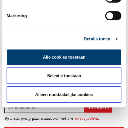
Rein, het witte Duinkonijn. Illustratie door Henriët van Roosmalen, via Zandvoorts
museum.
Marketing
Bron:
Zandvoorts Museum
Publicatiedatum: 28/05/2026
Details tonen
Alle cookies toestaan
Ontvang de nieuwsbrief
Selectie toestaan
Wilt u op de hoogte blijven van de mooiste verhalen en het
laatste erfgoednieuws? Schrijf u dan nu in voor onze
wekelijkse nieuwsbrief!
Alleen noodzakelijke cookies
Bij inschrijving gaat u akkoord met ons
privacybeleid
.