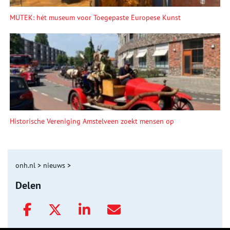
MUTEK: hét museum voor Toegepaste Europese Kunst
Historische Vereniging Amstelveen zoekt mensen op
onh.nl
>
nieuws
>
Delen