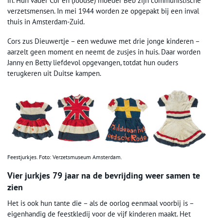
in. Hun vader Cor en (Joodse) moeder Beb zijn communistische
verzetsmensen. In mei 1944 worden ze opgepakt bij een inval
thuis in Amsterdam-Zuid.
Cors zus Dieuwertje – een weduwe met drie jonge kinderen –
aarzelt geen moment en neemt de zusjes in huis. Daar worden
Janny en Betty liefdevol opgevangen, totdat hun ouders
terugkeren uit Duitse kampen.
Feestjurkjes. Foto: Verzetsmuseum Amsterdam.
Vier jurkjes 79 jaar na de bevrijding weer samen te
zien
Het is ook hun tante die – als de oorlog eenmaal voorbij is –
eigenhandig de feestkledij voor de vijf kinderen maakt. Het