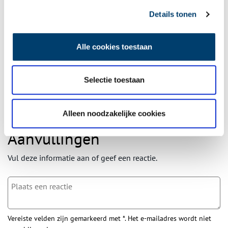
Ontvang de nieuwsbrief
Details tonen
Wilt u op de hoogte blijven van de mooiste verhalen en het
laatste erfgoednieuws? Schrijf u dan nu in voor onze
Alle cookies toestaan
wekelijkse nieuwsbrief!
Selectie toestaan
Bij inschrijving gaat u akkoord met ons
privacybeleid
.
Alleen noodzakelijke cookies
Aanvullingen
Vul deze informatie aan of geef een reactie.
Vereiste velden zijn gemarkeerd met *. Het e-mailadres wordt niet