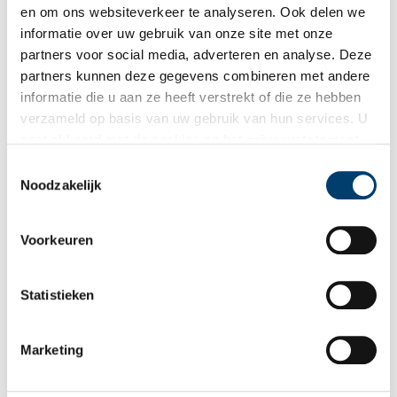
en om ons websiteverkeer te analyseren. Ook delen we
informatie over uw gebruik van onze site met onze
partners voor social media, adverteren en analyse. Deze
partners kunnen deze gegevens combineren met andere
informatie die u aan ze heeft verstrekt of die ze hebben
verzameld op basis van uw gebruik van hun services. U
gaat akkoord met de cookies en het
privacystatement
als u onze website blijft gebruiken.
Toestemmingsselectie
Noodzakelijk
Feestjurkje achterzijde, met Amerikaanse- en Sovjetvlag. Foto: Verzetsmuseum
Voorkeuren
Amsterdam.
Bron:
Verzetsmuseum Amsterdam
Statistieken
Publicatiedatum: 24/04/2024
Marketing