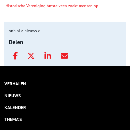
Historische Vereniging Amstelveen zoekt mensen op
onh.nl
>
nieuws
>
Delen
VERHALEN
NIEUWS
KALENDER
THEMA’S