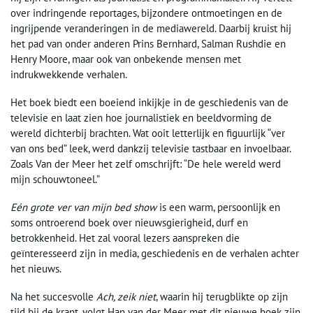
over indringende reportages, bijzondere ontmoetingen en de
ingrijpende veranderingen in de mediawereld. Daarbij kruist hij
het pad van onder anderen Prins Bernhard, Salman Rushdie en
Henry Moore, maar ook van onbekende mensen met
indrukwekkende verhalen.
Het boek biedt een boeiend inkijkje in de geschiedenis van de
televisie en laat zien hoe journalistiek en beeldvorming de
wereld dichterbij brachten. Wat ooit letterlijk en figuurlijk “ver
van ons bed” leek, werd dankzij televisie tastbaar en invoelbaar.
Zoals Van der Meer het zelf omschrijft: “De hele wereld werd
mijn schouwtoneel.”
Eén grote ver van mijn bed show
is een warm, persoonlijk en
soms ontroerend boek over nieuwsgierigheid, durf en
betrokkenheid. Het zal vooral lezers aanspreken die
geïnteresseerd zijn in media, geschiedenis en de verhalen achter
het nieuws.
Na het succesvolle
Ach, zeik niet
, waarin hij terugblikte op zijn
tijd bij de krant, volgt Han van der Meer met dit nieuwe boek zijn