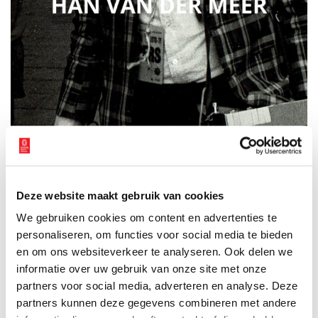
Deze website maakt gebruik van cookies
Omslag ‘Eén grote ver van mijn bed show’. Beeld: Uitgeverij Doornwater.
We gebruiken cookies om content en advertenties te
Over de auteur
personaliseren, om functies voor social media te bieden
Han van der Meer (1939) begon zijn journalistieke loopbaan bij
en om ons websiteverkeer te analyseren. Ook delen we
de Volkskrant en groeide uit tot een van de bekendste gezichten
informatie over uw gebruik van onze site met onze
van de Nederlandse televisie. Hij werkte decennialang als
partners voor social media, adverteren en analyse. Deze
journalist, programmamaker en presentator en richtte later zijn
partners kunnen deze gegevens combineren met andere
eigen productiebedrijf op.