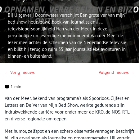
Bij Uitgeverij Doornwater verschijnt Eén grote ver van mijn
bed show, het nieuwe boek van journalist en
televisiepersoonlijkheid Han van der Meer. In deze
persoonlijke en levendige memoir neemt Van der Meer de
lezer mee achter de schermen van de Nederlandse televisie
en blikt hij terug op ruim 35 jaar journalistieke avonturen in
binnen- en buitenland.
← Vorig nieuws
Volgend nieuws →
1 min
Van der Meer, bekend van programma’s als Spoorloos, Cijfers en
Letters en De Ver van Mijn Bed Show, werkte gedurende zijn
indrukwekkende carrière voor onder meer de KRO, de NOS, RTL
en diverse regionale omroepen.
Met humor, zelfspot en een scherp observatievermogen beschrijft
hij zijn ervaringen als journalist en programmamaker. Hij vertelt