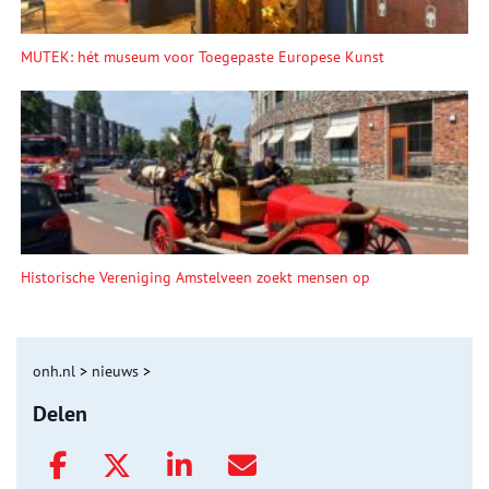
MUTEK: hét museum voor Toegepaste Europese Kunst
Historische Vereniging Amstelveen zoekt mensen op
onh.nl
>
nieuws
>
Delen