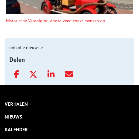
Historische Vereniging Amstelveen zoekt mensen op
onh.nl
>
nieuws
>
Delen
VERHALEN
NIEUWS
KALENDER