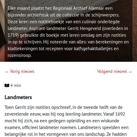
Elke maand plaatst het Regionaal Archief Alkmaar een
bijzonder archiefstuk uit de collectie in de schijnwerpers.
Deze keer: een notitieboekje van een culinair onderlegde
landmeter. Aspirant-landmeter Gerrit Hengeveld (overleden in
1719) gebruikte dit boekje met leren omslag om zijn notities
in op te schrijven. Hij noteerde van alles: van berekeningen en
kladtekeningen tot recepten voor kalfsgehaktballetjes en
rozensiroop.
← Vorig nieuws
Volgend nieuws →
4 min
Landmeters
Toen Gerrit zijn notities opschreef, in de tweede helft van de
zeventiende eeuw, was hij nog leerling-landmeter. Vanaf 1692
mocht hij zich, na een gedegen opleiding en een wiskunde
examen, officieel landmeter noemen. Landmeters speelden een
belangrijke rol in het vormgeven van ons landschap. Ze hadden