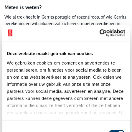
Meten is weten?
Wie al trek heeft in Gerrits pottagie of rozensiroop, of wie Gerrits
berekeningen wil nalopen, zal zich eerst moeten verdiepen in
historische maateenheden en gewichten. Want een algemeen
ingevoerd meetstel, zoals ons metrieke stelsel, was er in de
zeventiende eeuw nog niet. Er werd dus letterlijk met
verschillende maten gemeten – en met verschillende
Deze website maakt gebruik van cookies
gewichtseenheden gewogen.
We gebruiken cookies om content en advertenties te
Zo kon een pond variëren van 430 gram (Gents pond) tot 494
personaliseren, om functies voor social media te bieden
gram (Amsterdams waaggewicht). In Bergen was een pond 464,8
en om ons websiteverkeer te analyseren. Ook delen we
gram. Ook afstandsmaten varieerden. De Hondsbossche maat
informatie over uw gebruik van onze site met onze
werd in de regio veel gebruikt. Een Hondsbossche roede was 3,42
partners voor social media, adverteren en analyse. Deze
meter. Maar ook de Rijnlandse maat werd veel gebruikt en daarin
partners kunnen deze gegevens combineren met andere
is een roede 3,767 meter. Om het overzicht te houden schreef
informatie die u aan ze heeft verstrekt of die ze hebben
Gerrit een geheugensteuntje in zijn notitieboek, waarin hij de
verzameld op basis van uw gebruik van hun services. U
verschillende door hem gebruikte maten op een rijtje zette.
gaat akkoord met de cookies en het
privacystatement
als u onze website blijft gebruiken.
Toestemmingsselectie