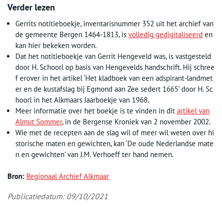
Verder lezen
Gerrits notitieboekje, inventarisnummer 352 uit het archief van
de gemeente Bergen 1464-1813, is
volledig gedigitaliseerd
en
kan hier bekeken worden.
Dat het notitieboekje van Gerrit Hengeveld was, is vastgesteld
door H. Schoorl op basis van Hengevelds handschrift. Hij schree
f erover in het artikel ‘Het kladboek van een adspirant-landmet
er en de kustafslag bij Egmond aan Zee sedert 1665’ door H. Sc
hoorl in het Alkmaars Jaarboekje van 1968.
Meer informatie over het boekje is te vinden in dit
artikel van
Almut Sommer
, in de Bergense Kroniek van 2 november 2002.
Wie met de recepten aan de slag wil of meer wil weten over hi
storische maten en gewichten, kan ‘De oude Nederlandse mate
n en gewichten’ van J.M. Verhoeff ter hand nemen.
Bron:
Regionaal Archief Alkmaar
Publicatiedatum: 09/10/2021