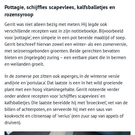
Pottagie, schijffies scapevlees, kalfsballetjes en
rozensyroop
Gerrit was niet alleen bezig met meten. Hij legde ook
verschillende recepten vast in zijn notitieboekje. Bijvoorbeeld
voor ‘pottagie’, een simpele in een pot bereide maaltijd of soep.
Gerrit beschreef hiervan zowel een winter- als een zomerversie,
met seizoensgebonden groenten. Beide gerechten bevatten
bieten en (ingelegde) zuring – een eetbare plant die in bermen
en weilanden groeit.
In de zomerse pot zitten ook asperges, in de winterse versie
andijvie en ‘portulaca’. Dat laatste is een in het wild groeiende
plant met een hoog vitaminegehalte. Gerrit noteerde verder
onder andere recepten voor ‘schijffies scapevlees’ en
kalfsballetjes. Die laatste bereidde hij met ‘broeckvet’, vet van de
billen of achterpoten, en serveerde hij met een saus van
kookvocht en citroensap of ‘verius’ (een zuur sap van appels of
druiven).