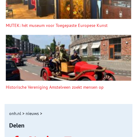
MUTEK: hét museum voor Toegepaste Europese Kunst
Historische Vereniging Amstelveen zoekt mensen op
onh.nl
>
nieuws
>
Delen