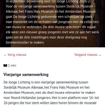
in september de werving voor De Jonge Lichting 2026-27.
Voor de vierjarige samenwerking tussen Stedelijk Museum
Alkmaar, het Frans Hals Museum en het Amsterdam Museum
gaat De Jonge Lichting gedurende een schooljaar op zoek
naar manieren om de verhalen van jongeren met de collecties
van musea te verbinden. De drie musea selecteren dit najaar
elk weer een nieuwe groep jongeren met wie ze aan het werk
gaan om de drie instellingen voor deze doelgroep nog
betekenisvoller te maken.
← Vorig nieuws
Volgend nieuws →
2 min
Vierjarige samenwerking
De Jonge Lichting is een vierjarige samenwerking tussen
Stedelijk Museum Alkmaar, het Frans Hals Museum en het
Amsterdam Museum, met als doel musea relevanter te maken
voor Noord-Hollandse jongeren. Het is een platform voor 16- tot
26-jarigen die hun stem willen laten horen binnen de museale