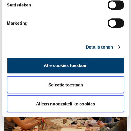
Statistieken
Aanmelden
Geïnteresseerde jongeren kunnen zich aanmelden via dit
Marketing
formulier. Zij ontvangen uiterlijk 14 september een uitnodiging
voor de selectiedagen, die in de tweede helft van september in
elk van de drie musea gepland staan. Voor hun werkzaamheden
ontvangen de jongeren een cao-conforme vergoeding. Bij vragen
Details tonen
kunnen jongeren terecht bij Christel Staal via
c.staal@franshalsmuseum.nl
.
Alle cookies toestaan
Selectie toestaan
Alleen noodzakelijke cookies