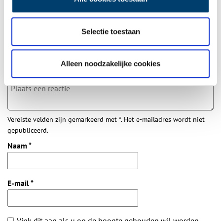
Bij inschrijving gaat u akkoord met ons
privacybeleid
.
Selectie toestaan
Aanvullingen
Vul deze informatie aan of geef een reactie.
Alleen noodzakelijke cookies
Vereiste velden zijn gemarkeerd met *. Het e-mailadres wordt niet
gepubliceerd.
Naam
*
E-mail
*
Vink dit aan als u op de hoogte gehouden wil worden.