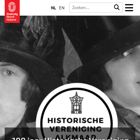
NL
EN