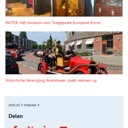
MUTEK: hét museum voor Toegepaste Europese Kunst
Historische Vereniging Amstelveen zoekt mensen op
onh.nl
>
nieuws
>
Delen