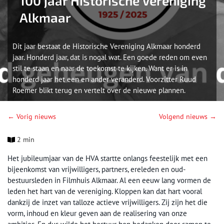
100 jaar Historische Vereniging
Alkmaar
Dit jaar bestaat de Historische Vereniging Alkmaar honderd
jaar. Honderd jaar, dat is nogal wat. Een goede reden om even
stil te staan en naar de toekomst te kijken. Want er is in
honderd jaar het een en ander veranderd. Voorzitter Ruud
Roemer blikt terug en vertelt over de nieuwe plannen.
← Vorig nieuws
Volgend nieuws →
2 min
Het jubileumjaar van de HVA startte onlangs feestelijk met een
bijeenkomst van vrijwilligers, partners, ereleden en oud-
bestuursleden in Filmhuis Alkmaar. Al een eeuw lang vormen de
leden het hart van de vereniging. Kloppen kan dat hart vooral
dankzij de inzet van talloze actieve vrijwilligers. Zij zijn het die
vorm, inhoud en kleur geven aan de realisering van onze