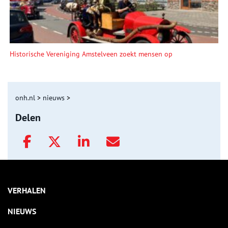
Historische Vereniging Amstelveen zoekt mensen op
onh.nl
>
nieuws
>
Delen
VERHALEN
NIEUWS