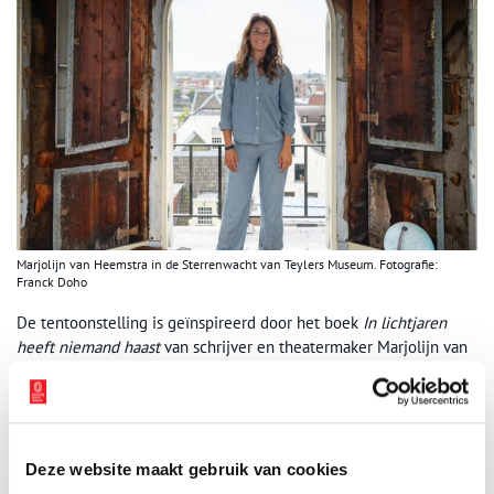
Marjolijn van Heemstra in de Sterrenwacht van Teylers Museum. Fotografie:
Franck Doho
De tentoonstelling is geïnspireerd door het boek
In lichtjaren
heeft niemand haast
van schrijver en theatermaker Marjolijn van
Heemstra, artist in residence bij de tentoonstelling. Zij houdt zich
al jaren bezig met de relatie tussen mens en kosmos en de
invloed van lichtvervuiling daarop. ‘Sterren hebben de mens
duizenden jaren gegidst. Een blik op de sterren vertelt je waar je
bent op aarde. Ik denk dat dit een fundamenteel menselijke
Deze website maakt gebruik van cookies
ervaring is.’ Rieke Vos: ‘De sterrenhemel is niet alleen prachtig om