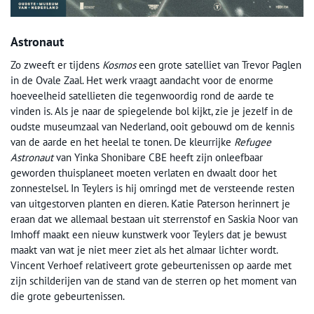
Astronaut
Zo zweeft er tijdens
Kosmos
een grote satelliet van Trevor Paglen
in de Ovale Zaal. Het werk vraagt aandacht voor de enorme
hoeveelheid satellieten die tegenwoordig rond de aarde te
vinden is. Als je naar de spiegelende bol kijkt, zie je jezelf in de
oudste museumzaal van Nederland, ooit gebouwd om de kennis
van de aarde en het heelal te tonen. De kleurrijke
Refugee
Astronaut
van Yinka Shonibare CBE heeft zijn onleefbaar
geworden thuisplaneet moeten verlaten en dwaalt door het
zonnestelsel. In Teylers is hij omringd met de versteende resten
van uitgestorven planten en dieren. Katie Paterson herinnert je
eraan dat we allemaal bestaan uit sterrenstof en Saskia Noor van
Imhoff maakt een nieuw kunstwerk voor Teylers dat je bewust
maakt van wat je niet meer ziet als het almaar lichter wordt.
Vincent Verhoef relativeert grote gebeurtenissen op aarde met
zijn schilderijen van de stand van de sterren op het moment van
die grote gebeurtenissen.