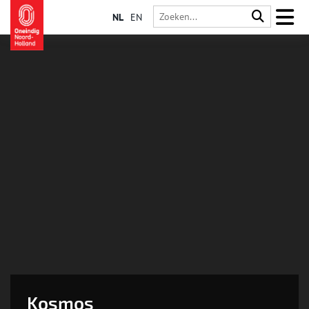
NL
EN
Kosmos