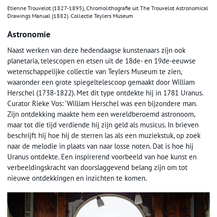
Etienne Trouvelot (1827-1895), Chromolithografie uit The Trouvelot Astronomical
Drawings Manual (1882). Collectie Teylers Museum
Astronomie
Naast werken van deze hedendaagse kunstenaars zijn ook
planetaria, telescopen en etsen uit de 18de- en 19de-eeuwse
wetenschappelijke collectie van Teylers Museum te zien,
waaronder een grote spiegeltelescoop gemaakt door William
Herschel (1738-1822). Met dit type ontdekte hij in 1781 Uranus.
Curator Rieke Vos: ‘William Herschel was een bijzondere man.
Zijn ontdekking maakte hem een wereldberoemd astronoom,
maar tot die tijd verdiende hij zijn geld als musicus. In brieven
beschrijft hij hoe hij de sterren las als een muziekstuk, op zoek
naar de melodie in plaats van naar losse noten. Dat is hoe hij
Uranus ontdekte. Een inspirerend voorbeeld van hoe kunst en
verbeeldingskracht van doorslaggevend belang zijn om tot
nieuwe ontdekkingen en inzichten te komen.