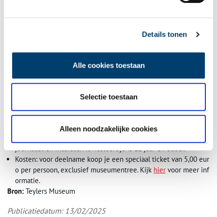
Teade Smedes gaat in deze lezing bij de tentoonstelling
Kosmos
in op vragen als: stel dat het leven op aarde te verklaren is op
Details tonen
basis van de werking van de natuurwetten, zegt dat dan iets over
het doel en de zin van ons bestaan? En wat zou het vinden van
(zelfbewust) buitenaards leven betekenen voor onze relatie met
Alle cookies toestaan
de kosmos?
Praktische informatie
Selectie toestaan
Datum: 13.04.2025
Tijd: 14:00 – 15:00
Locatie: Deze lezing wordt gegeven in de Gehoorzaal in Teyler
Alleen noodzakelijke cookies
s Museum door
Taede Smedes
, godsdienstfilosoof en theoloog,
journalist en musicus. Adviesleeftijd is 12 jaar en ouder.
Kosten: voor deelname koop je een speciaal ticket van 5,00 eur
o per persoon, exclusief museumentree. Kijk
hier
voor meer inf
ormatie.
Bron:
Teylers Museum
Publicatiedatum: 13/02/2025