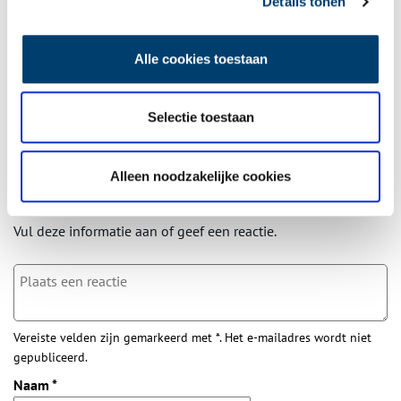
Wilt u op de hoogte blijven van de mooiste verhalen en het
Details tonen
laatste erfgoednieuws? Schrijf u dan nu in voor onze
wekelijkse nieuwsbrief!
Alle cookies toestaan
Selectie toestaan
Bij inschrijving gaat u akkoord met ons
privacybeleid
.
Alleen noodzakelijke cookies
Aanvullingen
Vul deze informatie aan of geef een reactie.
Vereiste velden zijn gemarkeerd met *. Het e-mailadres wordt niet
gepubliceerd.
Naam
*