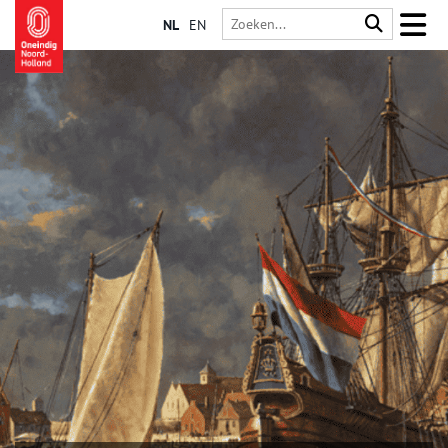
NL
EN