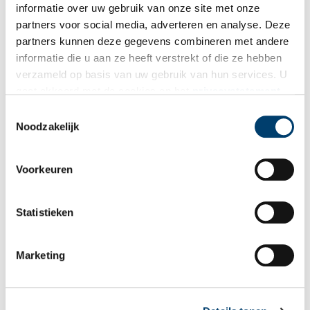
informatie over uw gebruik van onze site met onze
partners voor social media, adverteren en analyse. Deze
partners kunnen deze gegevens combineren met andere
informatie die u aan ze heeft verstrekt of die ze hebben
verzameld op basis van uw gebruik van hun services. U
gaat akkoord met de cookies en het
privacystatement
als u onze website blijft gebruiken.
Toestemmingsselectie
Noodzakelijk
Klik om te vergroten.
Voorkeuren
Bron:
Grote Kerk Schermerhorn
Publicatiedatum: 28/06/2026
Statistieken
Marketing
Ontvang de nieuwsbrief