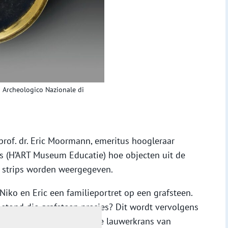
o Archeologico Nazionale di
 prof. dr. Eric Moormann, emeritus hoogleraar
os (H’ART Museum Educatie) hoe objecten uit de
ix strips worden weergegeven.
Niko en Eric een familieportret op een grafsteen.
tond die grafsteen precies? Dit wordt vervolgens
eportret uit Asterix en de lauwerkrans van