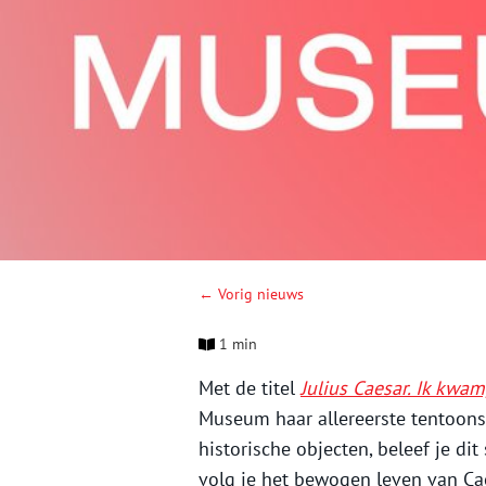
← Vorig nieuws
1 min
Met de titel
Julius Caesar. Ik kwam
Museum haar allereerste tentoonst
historische objecten, beleef je d
volg je het bewogen leven van Ca