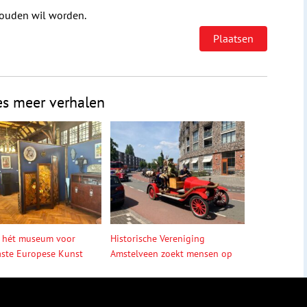
houden wil worden.
es meer verhalen
 hét museum voor
Historische Vereniging
ste Europese Kunst
Amstelveen zoekt mensen op