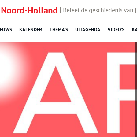
 Noord-Holland
Beleef de geschiedenis van 
IEUWS
KALENDER
THEMA’S
UITAGENDA
VIDEO’S
K