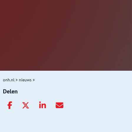
onh.nl
>
nieuws
>
Delen