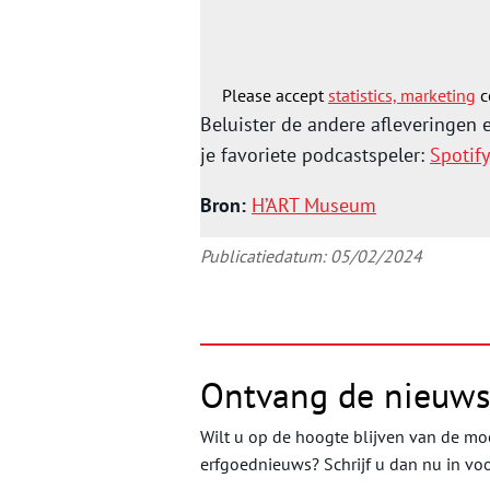
Caesar. Klopt deze weergave in de
niet (duim omlaag)? Beluister de e
Please accept
statistics, marketing
c
Beluister de andere afleveringen
je favoriete podcastspeler:
Spotify
Bron:
H’ART Museum
Publicatiedatum: 05/02/2024
Ontvang de nieuws
Wilt u op de hoogte blijven van de moo
erfgoednieuws? Schrijf u dan nu in vo