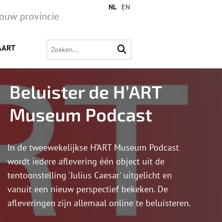
NL
EN
jouw provincie
AART
Beluister de H’ART
Museum Podcast
In de tweewekelijkse H’ART Museum Podcast
wordt iedere aflevering één object uit de
tentoonstelling 'Julius Caesar' uitgelicht en
vanuit een nieuw perspectief bekeken. De
afleveringen zijn allemaal online te beluisteren.