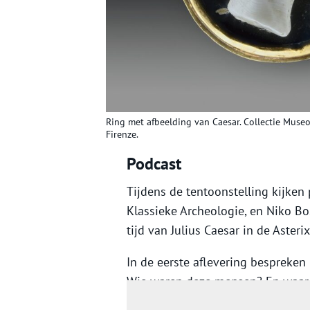
Ring met afbeelding van Caesar. Collectie Muse
Firenze.
Podcast
Tijdens de tentoonstelling kijken
Klassieke Archeologie, en Niko B
tijd van Julius Caesar in de Aster
In de eerste aflevering bespreken 
Wie waren deze mensen? En waar s
vergeleken met een Romeins famili