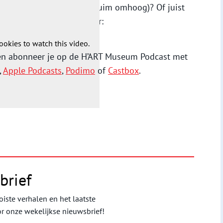
 strip historisch gezien (duim omhoog)? Of juist
erste aflevering hieronder:
ookies to watch this video.
 en abonneer je op de H’ART Museum Podcast met
,
Apple Podcasts
,
Podimo
of
Castbox
.
brief
iste verhalen en het laatste
or onze wekelijkse nieuwsbrief!