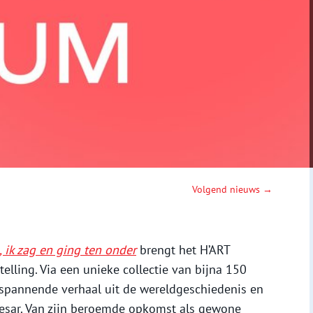
Volgend nieuws →
, ik zag en ging ten onder
brengt het H’ART
elling. Via een unieke collectie van bijna 150
it spannende verhaal uit de wereldgeschiedenis en
esar. Van zijn beroemde opkomst als gewone