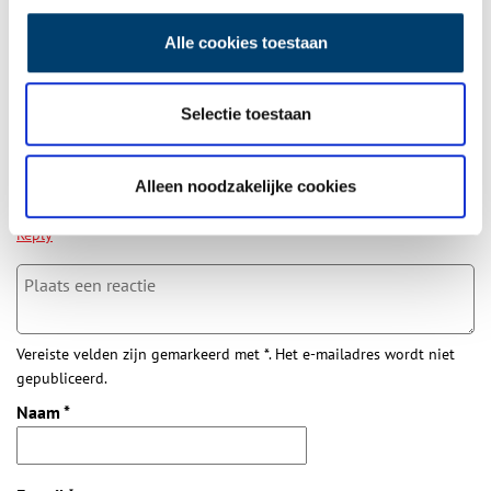
naar friederichstad ging was volgens mij familie van de
Leendert die te Antwerpen in een ton vanuit de gevangenis
Alle cookies toestaan
in de rivier werd gegooid. Reden zijn overtuiging. Maar ook
daar ik kan dat tussenstukje niet vinden .ohh wat had ik
graag bij de lezing willen zijn . Is het ook met een stream te
Selectie toestaan
beluisteren. Of komt het op papier . Woon helaas te ver weg
( roden) tussen Groningen en Assen .kan dan na de lezing
Alleen noodzakelijke cookies
niet naar huis komen. Hoop van u te horen.groet Sylvia
Siekman plevier
Reply
Vereiste velden zijn gemarkeerd met *. Het e-mailadres wordt niet
gepubliceerd.
Naam
*