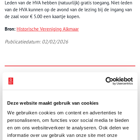
Leden van de HVA hebben (natuurlijk) gratis toegang. Niet-leden
van de HVA kunnen op de avond van de lezing bij de ingang van
de zaal voor € 5.00 een kaartje kopen.
Bron:
Historische Vereniging Alkmaar
Publicatiedatum: 02/02/2026
Ontvang de nieuwsbrief
Wilt u op de hoogte blijven van de mooiste verhalen en het
laatste erfgoednieuws? Schrijf u dan nu in voor onze
Deze website maakt gebruik van cookies
wekelijkse nieuwsbrief!
We gebruiken cookies om content en advertenties te
personaliseren, om functies voor social media te bieden
en om ons websiteverkeer te analyseren. Ook delen we
Bij inschrijving gaat u akkoord met ons
privacybeleid
.
informatie over uw gebruik van onze site met onze