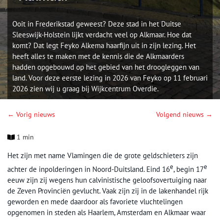
Ooit in Frederikstad geweest? Deze stad in het Duitse
Sleeswijk-Holstein lijkt verdacht veel op Alkmaar. Hoe dat
komt? Dat legt Feyko Alkema haarfijn uit in zijn lezing. Het
heeft alles te maken met de kennis die de Alkmaarders
hadden opgebouwd op het gebied van het droogleggen van
land. Voor deze eerste lezing in 2026 van Feyko op 11 februari
2026 zien wij u graag bij Wijkcentrum Overdie.
← Vorig nieuws
Volgend nieuws →
1 min
Het zijn met name Vlamingen die de grote geldschieters zijn
e
e
achter de inpolderingen in Noord-Duitsland. Eind 16
, begin 17
eeuw zijn zij wegens hun calvinistische geloofsovertuiging naar
de Zeven Provinciën gevlucht. Vaak zijn zij in de lakenhandel rijk
geworden en mede daardoor als favoriete vluchtelingen
opgenomen in steden als Haarlem, Amsterdam en Alkmaar waar