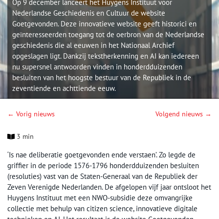
Op 9 december lanceert het Huygens Instituut voor
Nederlandse Geschiedenis en Cultuur de website
Goetgevonden. Deze innovatieve website geeft historici en
geïnteresseerden toegang tot de oerbron van de Nederlandse
geschiedenis die al eeuwen in het Nationaal Archief
opgeslagen ligt. Dankzij tekstherkenning en AI kan iedereen
nu supersnel antwoorden vinden in honderdduizenden
besluiten van het hoogste bestuur van de Republiek in de
zeventiende en achttiende eeuw.
← Vorig nieuws
Volgend nieuws →
3 min
‘Is nae deliberatie goetgevonden ende verstaen’. Zo legde de
griffier in de periode 1576-1796 honderdduizenden besluiten
(resoluties) vast van de Staten-Generaal van de Republiek der
Zeven Verenigde Nederlanden. De afgelopen vijf jaar ontsloot het
Huygens Instituut met een NWO-subsidie deze omvangrijke
collectie met behulp van citizen science, innovatieve digitale