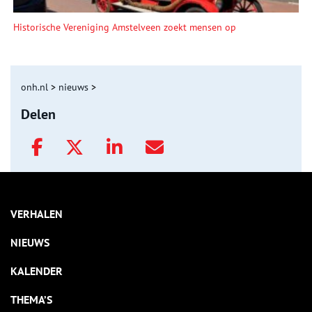
Historische Vereniging Amstelveen zoekt mensen op
onh.nl
>
nieuws
>
Delen
VERHALEN
NIEUWS
KALENDER
THEMA’S