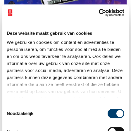
De Schatkamer gaat live. Beeld: Beeld & Geluid.
Bron:
Beeld & Geluid
Deze website maakt gebruik van cookies
Publicatiedatum: 26/05/2026
We gebruiken cookies om content en advertenties te
personaliseren, om functies voor social media te bieden
en om ons websiteverkeer te analyseren. Ook delen we
informatie over uw gebruik van onze site met onze
Ontvang de nieuwsbrief
partners voor social media, adverteren en analyse. Deze
partners kunnen deze gegevens combineren met andere
Wilt u op de hoogte blijven van de mooiste verhalen en het
informatie die u aan ze heeft verstrekt of die ze hebben
laatste erfgoednieuws? Schrijf u dan nu in voor onze
verzameld op basis van uw gebruik van hun services. U
wekelijkse nieuwsbrief!
gaat akkoord met de cookies en het
privacystatement
als u onze website blijft gebruiken.
Toestemmingsselectie
Noodzakelijk
Bij inschrijving gaat u akkoord met ons
privacybeleid
.