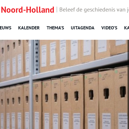
 Noord-Holland
Beleef de geschiedenis van 
IEUWS
KALENDER
THEMA’S
UITAGENDA
VIDEO’S
K