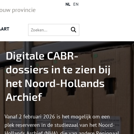
NL
EN
jouw provincie
AART
Digitale CABR-
dossiers in te zien bij
het Noord-Hollands
Archief
Vanaf 2 februari 2026 is het mogelijk om een
plek reserveren in de studiezaal van het Noord-
Hollands Archief (NHA), die van andere Regionaal