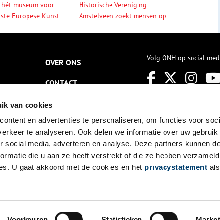
 hét museum voor
Historische Vereniging
ste Europese Kunst
Amstelveen zoekt mensen op
Volg ONH op social med
OVER ONS
CONTACT
NIEUWSBRIEF
ik van cookies
ontent en advertenties te personaliseren, om functies voor soci
DISCLAIMER
erkeer te analyseren. Ook delen we informatie over uw gebruik
PRIVACY
or social media, adverteren en analyse. Deze partners kunnen 
ormatie die u aan ze heeft verstrekt of die ze hebben verzameld
TOEGANKELIJKHEID
es. U gaat akkoord met de cookies en het
privacystatement
als
Voorkeuren
Statistieken
Market