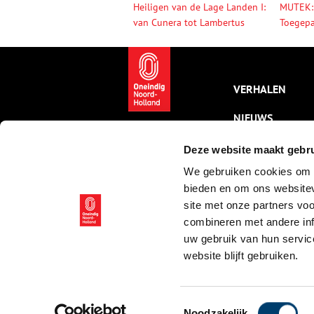
Heiligen van de Lage Landen I:
MUTEK:
van Cunera tot Lambertus
Toegepa
VERHALEN
NIEUWS
KALENDER
Deze website maakt gebru
We gebruiken cookies om c
THEMA’S
bieden en om ons websitev
ACTIVITEITEN
site met onze partners vo
combineren met andere inf
VIDEO’S
uw gebruik van hun servic
website blijft gebruiken.
© ONH | 2026
Toestemmingsselectie
Noodzakelijk