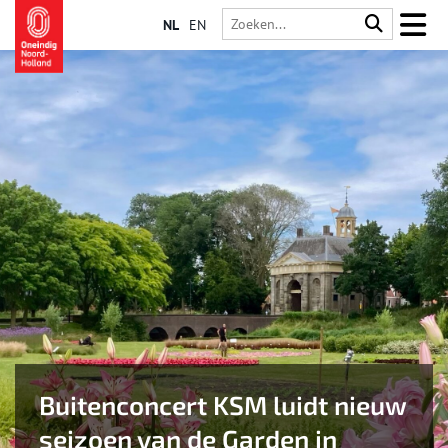
NL
EN
Buitenconcert KSM luidt nieuw
seizoen van de Garden in