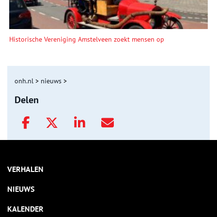
Historische Vereniging Amstelveen zoekt mensen op
onh.nl
>
nieuws
>
Delen
VERHALEN
NIEUWS
KALENDER