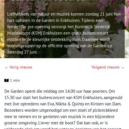
Liefhebbers van natuur en muziek kunnen zondag 21 juni hun
hart ophalen in de Garden in Enkhuizen. Tijdens een
feestelijke pre-opening verzorgt het Koninklijk Stedelijk
Muziekkorps (KSM) Enkhuizen een gratis buitenconcert
midden in de kleurrijke ontdekkingstuin. Daarmee wordt
vooruitgelopen op de officiële opening van de Garden op
zaterdag 27 juni.
← Vorig nieuws
Volgend nieuws →
1 min
De Garden opent die middag om 14.00 uur haar poorten. Om
15.30 uur start het buitenconcert van KSM Enkhuizen, aangevuld
met live optredens van Eva, Nikita & Quinty en Kirsten van Dam.
Bezoekers worden uitgenodigd om een stoel of picknickkleed
mee te nemen en te genieten van muziek in een bijzondere
groene omgeving. Liever met de boot? Dat kan ook, er is