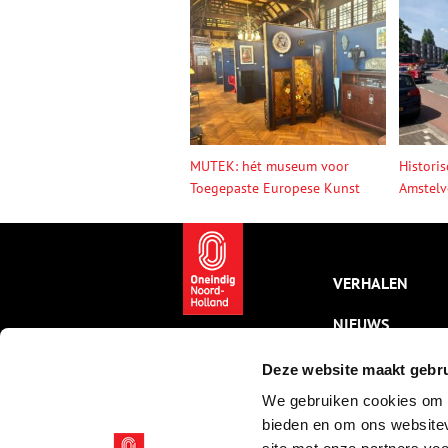
MUTEK: hét museum voor
Histori
Toegepaste Europese Kunst
Amstelv
VERHALEN
NIEUWS
KALENDER
Deze website maakt gebru
We gebruiken cookies om c
THEMA’S
bieden en om ons websitev
ACTIVITEITEN