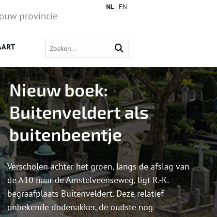
NL
EN
jouw provincie
AART
Nieuw boek:
Buitenveldert als
buitenbeentje
Verscholen achter het groen, langs de afslag van
de A10 naar de Amstelveenseweg, ligt R.-K.
begraafplaats Buitenveldert. Deze relatief
onbekende dodenakker, de oudste nog