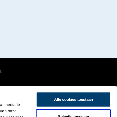
ia
Alle cookies toestaan
al media te
 van onze
Selectie toestaan