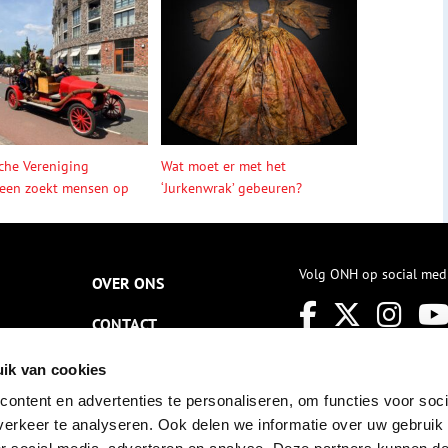
sche Vereniging
Wat moet er met het
een zoekt mensen op
‘Jurkenwrak’ gebeuren?
Volg ONH op social med
OVER ONS
CONTACT
NIEUWSBRIEF
ik van cookies
ontent en advertenties te personaliseren, om functies voor soci
DISCLAIMER
erkeer te analyseren. Ook delen we informatie over uw gebruik
PRIVACY