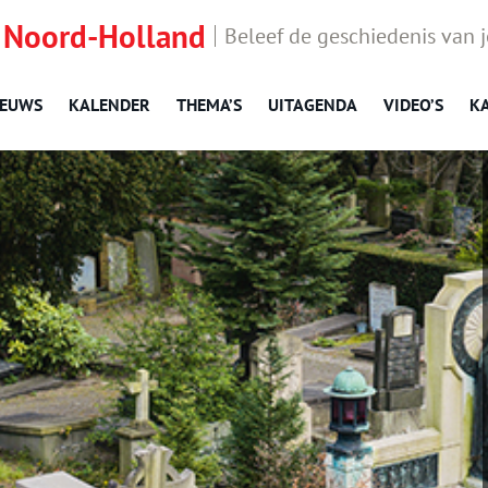
 Noord-Holland
Beleef de geschiedenis van 
IEUWS
KALENDER
THEMA’S
UITAGENDA
VIDEO’S
K