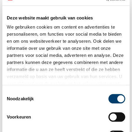
Deze website maakt gebruik van cookies
We gebruiken cookies om content en advertenties te
personaliseren, om functies voor social media te bieden
De Engelina in de zomer. Foto: Kenniscentrum Immaterieel Erfgoed.
en om ons websiteverkeer te analyseren. Ook delen we
Erkenning
informatie over uw gebruik van onze site met onze
partners voor social media, adverteren en analyse. Deze
De erkenning van de binnenvaart als immaterieel erfgoed is een
partners kunnen deze gegevens combineren met andere
belangrijke stap in het behoud van dit rijke culturele erfgoed. Het
informatie die u aan ze heeft verstrekt of die ze hebben
onderstreept niet alleen de waarde van de tradities en het leven
en wonen aan boord, maar ook de unieke band tussen schippers
verzameld op basis van uw gebruik van hun services. U
en hun omgeving. Hoewel veel schippersfamilies tegenwoordig
gaat akkoord met de cookies en het
privacystatement
ook een woning aan de wal hebben, blijft het gevoel van vrijheid
als u onze website blijft gebruiken.
Toestemmingsselectie
en verbondenheid met het water een centraal element in hun
Noodzakelijk
bestaan.
Met deze officiële erkenning wordt niet alleen de geschiedenis
Voorkeuren
van de binnenvaart geëerd, maar ook haar hedendaagse
betekenis. We hopen dat dit zal bijdragen aan het behoud en de