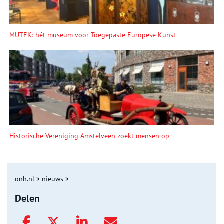
MUTEK: hét museum voor Toegepaste Europese Kunst
Historische Vereniging Amstelveen zoekt mensen op
onh.nl
>
nieuws
>
Delen