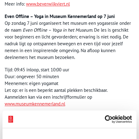
Meer info:
www.beverwijkviert.nl
Even Offline – Yoga in Museum Kennemerland op 7 juni
Op zondag 7 juni organiseert het museum een yogasessie onder
de naam
Even Offline – Yoga in het Museum
. De les is geschikt
voor beginners en licht gevorderden; ervaring is niet nodig. De
nadruk ligt op ontspannen bewegen en even tijd voor jezelf
nemen in een inspirerende omgeving. Na afloop kunnen
deelnemers het museum bezoeken.
Tijd: 09:45 inloop, start 10:00 uur
Duur: ongeveer 50 minuten
Meenemen: eigen yogamat
Let op: er is een beperkt aantal plekken beschikbaar.
Aanmelden kan via een inschrijfformulier op
www.museumkennemerland.nl
Nieuw in het museum: de escapegame
Sinds kort kunnen bezoekers in Museum Kennemerland ook een
spannende escapegame spelen. Tijdens dit interactieve spel gaan