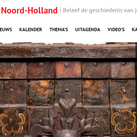
 Noord-Holland
Beleef de geschiedenis van 
IEUWS
KALENDER
THEMA’S
UITAGENDA
VIDEO’S
K