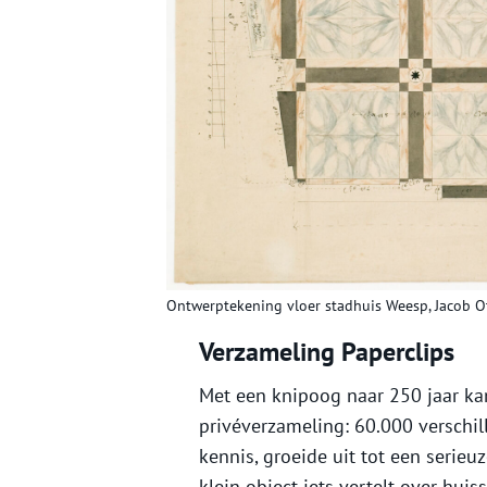
Ontwerptekening vloer stadhuis Weesp, Jacob O
Verzameling Paperclips
Met een knipoog naar 250 jaar k
privéverzameling: 60.000 verschil
kennis, groeide uit tot een serieu
klein object iets vertelt over hui