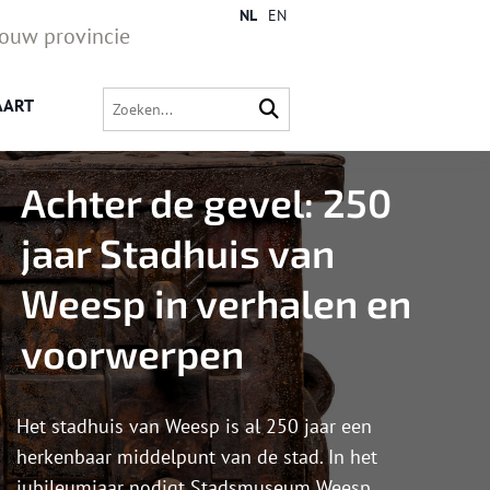
NL
EN
jouw provincie
AART
Achter de gevel: 250
jaar Stadhuis van
Weesp in verhalen en
voorwerpen
Het stadhuis van Weesp is al 250 jaar een
herkenbaar middelpunt van de stad. In het
jubileumjaar nodigt Stadsmuseum Weesp