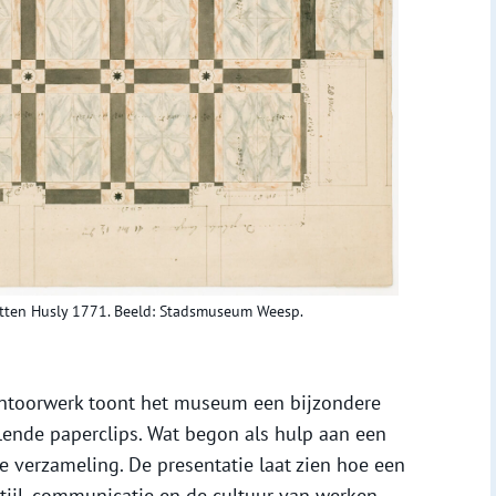
tten Husly 1771. Beeld: Stadsmuseum Weesp.
antoorwerk toont het museum een bijzondere
lende paperclips. Wat begon als hulp aan een
ze verzameling. De presentatie laat zien hoe een
sstijl, communicatie en de cultuur van werken.