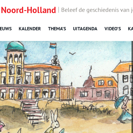
 Noord-Holland
Beleef de geschiedenis van 
IEUWS
KALENDER
THEMA’S
UITAGENDA
VIDEO’S
K