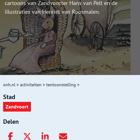
cartoons van Zandvoorter Hans van Pelt en de
illustraties van Henriët van Roosmalen.
onh.nl
>
activiteiten
>
tentoonstelling
>
Stad
Zandvoort
Delen