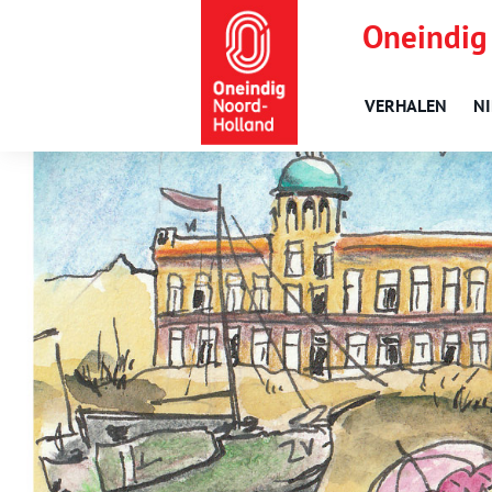
Oneindig
VERHALEN
N