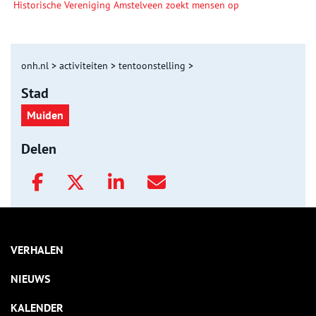
Historische Vereniging Amstelveen zoekt mensen op
onh.nl
>
activiteiten
>
tentoonstelling
>
Stad
Muiden
Delen
VERHALEN
NIEUWS
KALENDER