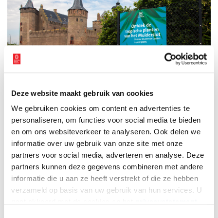
Deze website maakt gebruik van cookies
Tropische Planten op het Muiderslot. Foto: Melanie Lemahieu.
We gebruiken cookies om content en advertenties te
personaliseren, om functies voor social media te bieden
De presentatie
Tropische planten
is van 8 juni t/m 30 augustus
en om ons websiteverkeer te analyseren. Ook delen we
2026 is in de kasteeltuinen van het Muiderslot te zien. Kijk voor
informatie over uw gebruik van onze site met onze
meer informatie op de
website van het Muiderslot
.
partners voor social media, adverteren en analyse. Deze
Bron:
Muiderslot
partners kunnen deze gegevens combineren met andere
informatie die u aan ze heeft verstrekt of die ze hebben
verzameld op basis van uw gebruik van hun services. U
gaat akkoord met de cookies en het
privacystatement
als u onze website blijft gebruiken.
Toestemmingsselectie