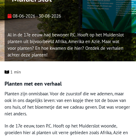
08-06-2026 - 30-08-2026
Al in de 17e eeuw had bewoner P.C. Hooft op het Muiderslot
planten uit bijvoorbeeld Afrika, Amerika en Azië. Maar wat
voor planten? En hoe kwamen die hier? Ontdek de verhalen
achter deze planten!
1 min
Planten met een verhaal
Planten zijn onmisbaar. Voor de zuurstof die we ademen, maar
ook in ons dagelijks leven: van een kopje thee tot de bouw van
ons huis, of het bloemetje dat we cadeau geven. Dat was vroeger
niet anders.
In de 17e eeuw, toen P.C. Hooft op het Muiderslot woonde,
groeiden hier al planten uit verre gebieden zoals Afrika, Azië en