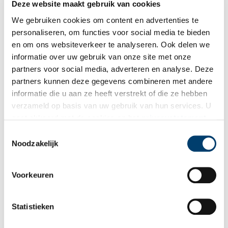
Deze website maakt gebruik van cookies
We gebruiken cookies om content en advertenties te
personaliseren, om functies voor social media te bieden
en om ons websiteverkeer te analyseren. Ook delen we
informatie over uw gebruik van onze site met onze
partners voor social media, adverteren en analyse. Deze
Fort Krommeniedijk, mei 2025, fotograaf Loek Buter.
partners kunnen deze gegevens combineren met andere
informatie die u aan ze heeft verstrekt of die ze hebben
Bron:
Landschap Noord-Holland
verzameld op basis van uw gebruik van hun services. U
gaat akkoord met de cookies en het
privacystatement
als u onze website blijft gebruiken.
Toestemmingsselectie
Noodzakelijk
Ontvang de nieuwsbrief
Wilt u op de hoogte blijven van de mooiste verhalen en het
Voorkeuren
laatste erfgoednieuws? Schrijf u dan nu in voor onze
wekelijkse nieuwsbrief!
Statistieken