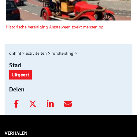
Historische Vereniging Amstelveen zoekt mensen op
onh.nl
>
activiteiten
>
rondleiding
>
Stad
Uitgeest
Delen
VERHALEN