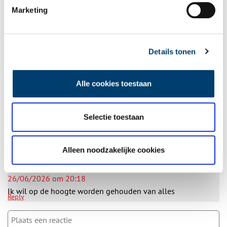
Marketing
Bij inschrijving gaat u akkoord met ons
privacybeleid
.
Details tonen
Aanvullingen
Vul deze informatie aan of geef een reactie.
Alle cookies toestaan
2 reacties
Selectie toestaan
Jeanelly Winter-Smit
schreef:
26/06/2026 om 20:15
Woon in Krommenie maar nog nooit in het Fort geweest
Alleen noodzakelijke cookies
Reply
Jeanelly Winter-Smit
schreef:
26/06/2026 om 20:18
Ik wil op de hoogte worden gehouden van alles
Reply