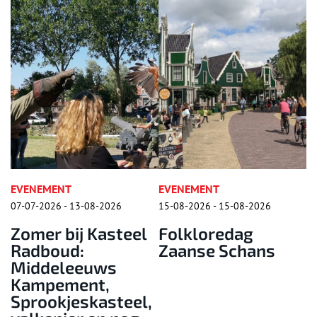
EVENEMENT
EVENEMENT
R
07-07-2026 - 13-08-2026
15-08-2026 - 15-08-2026
15
Zomer bij Kasteel
Folkloredag
H
i
Radboud:
Zaanse Schans
r
Middeleeuws
F
Kampement,
K
Sprookjeskasteel,