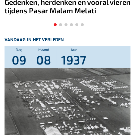
e
Gedenken, herdenken en vooral vieren
K
tijdens Pasar Malam Melati
z
VANDAAG IN HET VERLEDEN
Dag
Maand
Jaar
09
08
1937