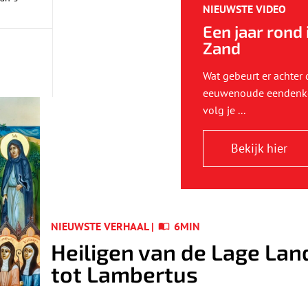
NIEUWSTE VIDEO
Een jaar rond 
Zand
Wat gebeurt er achter
eeuwenoude eendenko
volg je ...
Bekijk hier
NIEUWSTE VERHAAL |
6MIN
Heiligen van de Lage Lan
tot Lambertus