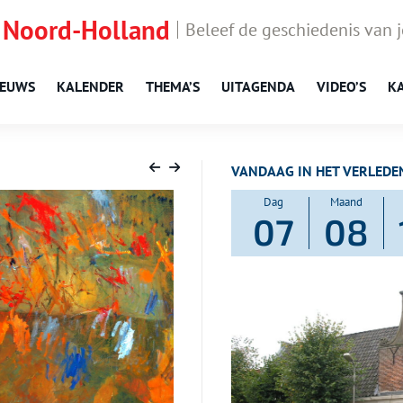
 Noord-Holland
Beleef de geschiedenis van 
IEUWS
KALENDER
THEMA’S
UITAGENDA
VIDEO’S
K
VANDAAG IN HET VERLEDE
Dag
Maand
07
08