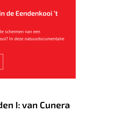
in de Eendenkooi ’t
 de schermen van een
oi? In deze natuurdocumentaire
den I: van Cunera