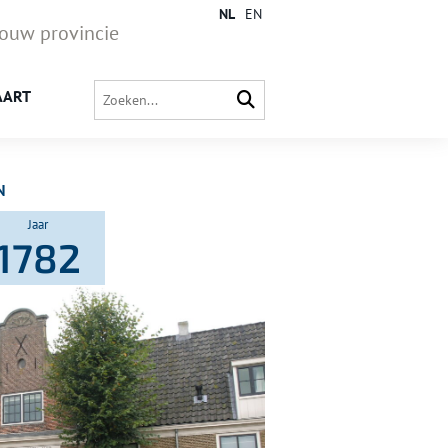
NL
EN
jouw provincie
AART
N
Jaar
1782