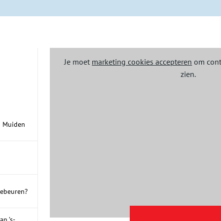
Je moet
marketing cookies accepteren
om cont
zien.
n Muiden
gebeuren?
n ’s-