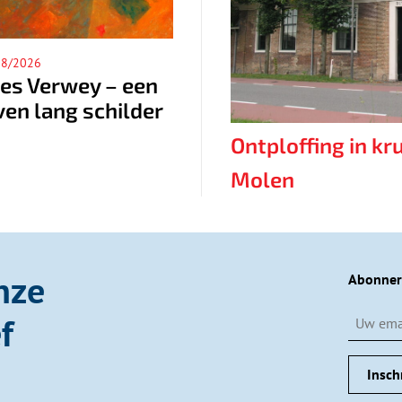
5/08/2026
04/08/2026
De Wateratlas van
Sfeervolle muziek
Noord-Holland
op een historische
geeft inzicht in onze
plek
Ontploffing in kr
relatie met water
Molen
nze
Abonner
f