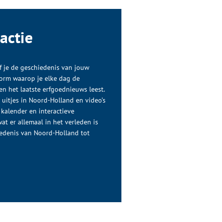
actie
 je de geschiedenis van jouw
tform waarop je elke dag de
n het laatste erfgoednieuws leest.
e uitjes in Noord-Holland en video’s
 kalender en interactieve
at er allemaal in het verleden is
edenis van Noord-Holland tot