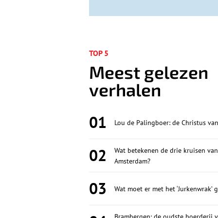
TOP 5
Meest gelezen
verhalen
01
Lou de Palingboer: de Christus va
02
Wat betekenen de drie kruisen van
Amsterdam?
03
Wat moet er met het ‘Jurkenwrak’ 
Brambergen: de oudste boerderij va