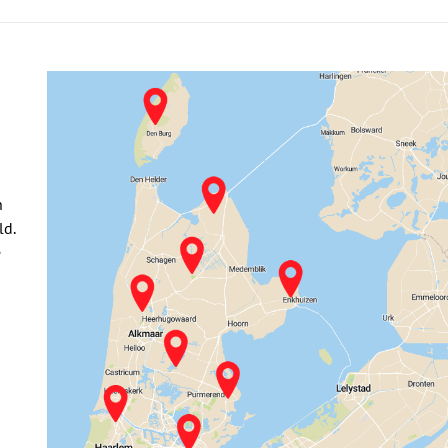
n
ld.
e