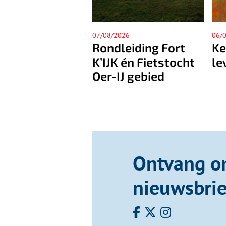
8/2026
06/08/2026
0
dleiding Fort
Kees Verwey – een
JK én Fietstocht
leven lang schilder
-IJ gebied
Ontvang o
nieuwsbrie