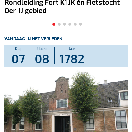
etstocht
Kees Verwey – een leven lang
schilder
VANDAAG IN HET VERLEDEN
Dag
Maand
Jaar
07
08
1782