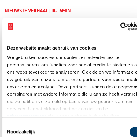
NIEUWSTE VERHAAL |
6MIN
Heiligen van de Lage
Landen I: van Cunera tot
Lambertus
Deze website maakt gebruik van cookies
We gebruiken cookies om content en advertenties te
personaliseren, om functies voor social media te bieden en 
WAAR BEN JIJ NU?
ons websiteverkeer te analyseren. Ook delen we informatie 
Verhalen op
uw gebruik van onze site met onze partners voor social medi
adverteren en analyse. Deze partners kunnen deze gegeven
de kaart
combineren met andere informatie die u aan ze heeft verstrek
die ze hebben verzameld op basis van uw gebruik van hun
Op de verhalenkaart kan je precies zien wat zich vroeger
services. U gaat akkoord met de cookies en het
overal heeft afgespeeld. Bij jou in de buurt, maar ook op
privacystatement
als u onze website blijft gebruiken.
andere plekken in Noord-Holland. Ga mee op avontuur door
Toestemmingsselectie
jouw eigen provincie!
Noodzakelijk