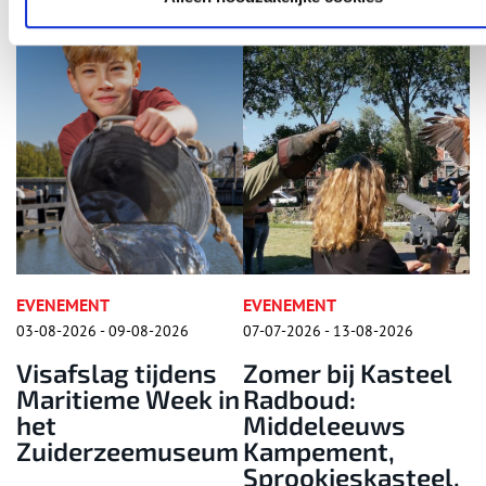
EVENEMENT
EVENEMENT
09-08-2026
07-07-2026 - 13-08-2026
15-08-2026 - 15-0
g tijdens
Zomer bij Kasteel
Folkloreda
me Week in
Radboud:
Zaanse Sc
Middeleeuws
zeemuseum
Kampement,
Sprookjeskasteel,